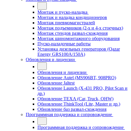
Монтаж и пуско-наладка
Монтаж и наладка кондиционеров
Монтаж пневмомагистралей
Монтаж подъемников (2-х и 4-х стоечных)
Монтаж стендов развал-схождения
Монтаж шиномонтажного оборудования
Пуско-наладочные работы
Установка дизельных генераторов (Qazar
Energy GRS100A/150A)
Обновления и лицензии
Обновления и лицензии
Обновление Autel (MS906BT, 908PRO)
Обновление Jaltest
Обновление Launch (X-431 PRO, Pilot Scan и
др.)
Обновление TEXA (Car, Truck, OHW)
Обновление ThinkTool (Lite, Master и др.)
Обновление баз развал-схождения
Программная поддержка и сопровождение
Программная поддержка и сопровождение