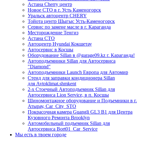
Астана Cherry центр
Новое СТО в г. Усть Каменогорск
Уральск автоцентр CHERY
Тойота центр Шыгыс Усть-Каменогорск
Сервис по замене масле в г. Караганда
Месторождение Тенгиз
Астана СТО
Автоцентр Hyundai Кокшетау
Автосервис в Косшы
Оборудование Sillan в @garage09.kz г. Караганда!
Автоподъемники Sillan для Автосервиса
"Diamond"
Автоподъемники Launch Европа для Автомир
Стенд для заправки кондиционера Sillan
для Avtoklimat.shmkent
2-х Стоечный Автоподъемник Sillan для
Автосервиса Lion Service, в п. Косшы
Шиномонтажное оборудование и Подъемники в г.
Атырау, Car_City_STO
Покрасочная камера Guangli GL3 B1 для Центра
Кузовного Ремонта Brooklyn
Автомобильный подъемник Sillan для
Автосервиса Bort01_Car_Service
Мы есть в твоем городе