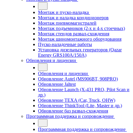
Монтаж и пуско-наладка
Монтаж и наладка кондиционеров
Монтаж пневмомагистралей
Монтаж подъемников (2-х и 4-х стоечных)
Монтаж стендов развал-схождения
Монтаж шиномонтажного оборудования
Пуско-наладочные работы
Установка дизельных генераторов (Qazar
Energy GRS100A/150A)
Обновления и лицензии
Обновления и лицензии
Обновление Autel (MS906BT, 908PRO)
Обновление Jaltest
Обновление Launch (X-431 PRO, Pilot Scan и
др.)
Обновление TEXA (Car, Truck, OHW)
Обновление ThinkTool (Lite, Master и др.)
Обновление баз развал-схождения
Программная поддержка и сопровождение
Программная поддержка и сопровождение