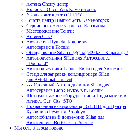
Астана Cherry центр
Новое СТО в г. Усть Каменогорск
Уральск автоцентр CHERY
Тойота центр Шыгыс Усть-Каменогорск
Сервис по замене масле в г. Караганда
Месторождение Тенгиз
Астана СТО
Автоцентр Hyundai Кокшетау
Автосервис в Косшы
Оборудование Sillan в @garage09.kz г. Караганда!
Автоподъемники Sillan для Автосервиса
"Diamond"
Автоподъемники Launch Европа для Автомир
Стенд для заправки кондиционера Sillan
для Avtoklimat.shmkent
2-х Стоечный Автоподъемник Sillan для
Автосервиса Lion Service, в п. Косшы
Шиномонтажное оборудование и Подъемники в г.
Атырау, Car_City_STO
Покрасочная камера Guangli GL3 B1 для Центра
Кузовного Ремонта Brooklyn
Автомобильный подъемник Sillan для
Автосервиса Bort01_Car_Service
Мы есть в твоем городе