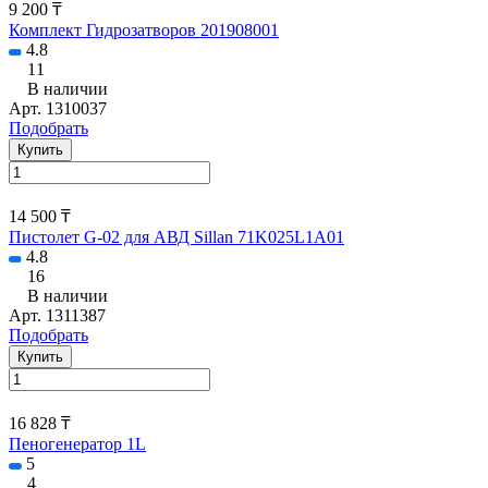
9 200 ₸
Комплект Гидрозатворов 201908001
4.8
11
В наличии
Арт.
1310037
Подобрать
Купить
14 500 ₸
Пистолет G-02 для АВД Sillan 71K025L1A01
4.8
16
В наличии
Арт.
1311387
Подобрать
Купить
16 828 ₸
Пеногенератор 1L
5
4