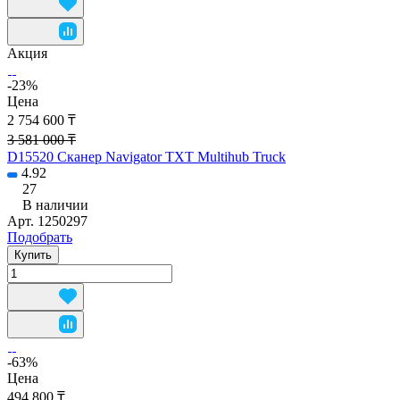
Акция
-23%
Цена
2 754 600 ₸
3 581 000 ₸
D15520 Сканер Navigator TXT Multihub Truck
4.92
27
В наличии
Арт.
1250297
Подобрать
Купить
-63%
Цена
494 800 ₸