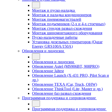
Монтаж и пуско-наладка
Монтаж и наладка кондиционеров
Монтаж пневмомагистралей
Монтаж подъемников (2-х и 4-х стоечных)
Монтаж стендов развал-схождения
Монтаж шиномонтажного оборудования
Пуско-наладочные работы
Установка дизельных генераторов (Qazar
Energy GRS100A/150A)
Обновления и лицензии
Обновления и лицензии
Обновление Autel (MS906BT, 908PRO)
Обновление Jaltest
Обновление Launch (X-431 PRO, Pilot Scan и
др.)
Обновление TEXA (Car, Truck, OHW)
Обновление ThinkTool (Lite, Master и др.)
Обновление баз развал-схождения
Программная поддержка и сопровождение
Программная поддержка и сопровождение