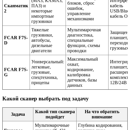
(МАЗ, КАМАЗ,
Интерфей
блоков, сброс
Сканматик
ПАЗ) и
кабель
ошибок,
2
некоторые
USB/Bluet
управление
импортные
кабель OB
механизмами
грузовики
Тяжелые
Мультимарочная
Защищен
грузовики,
диагностика,
FCAR F7S-
планшет, 
автобусы,
специальные
D
переходни
дизельные
функции, схемы
грузовых 
двигатели
проводки
Максимальный
Универсальный:
Интегрир
охват,
легковые,
планшет,
FCAR F7S-
кодирование,
грузовые,
расшире
G
калибровка
спецтехника,
комплект 
датчиков, базы
прицепы
12В/24В
данных
Какой сканер выбрать под задачу
Какой тип сканера
На что обратить
Задача
подойдет
внимание
Мультимарочные
Глубина кодирования,