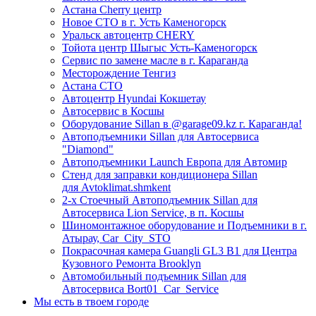
Астана Cherry центр
Новое СТО в г. Усть Каменогорск
Уральск автоцентр CHERY
Тойота центр Шыгыс Усть-Каменогорск
Сервис по замене масле в г. Караганда
Месторождение Тенгиз
Астана СТО
Автоцентр Hyundai Кокшетау
Автосервис в Косшы
Оборудование Sillan в @garage09.kz г. Караганда!
Автоподъемники Sillan для Автосервиса
"Diamond"
Автоподъемники Launch Европа для Автомир
Стенд для заправки кондиционера Sillan
для Avtoklimat.shmkent
2-х Стоечный Автоподъемник Sillan для
Автосервиса Lion Service, в п. Косшы
Шиномонтажное оборудование и Подъемники в г.
Атырау, Car_City_STO
Покрасочная камера Guangli GL3 B1 для Центра
Кузовного Ремонта Brooklyn
Автомобильный подъемник Sillan для
Автосервиса Bort01_Car_Service
Мы есть в твоем городе