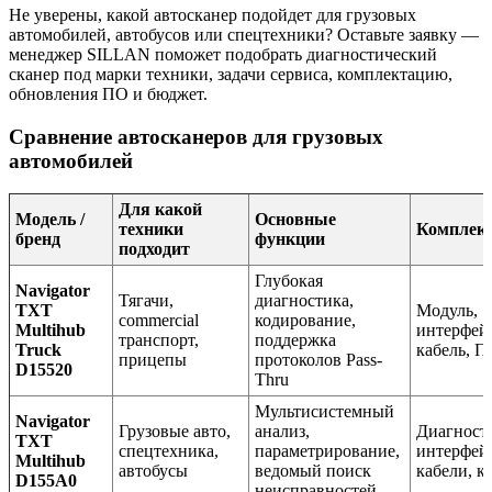
Не уверены, какой автосканер подойдет для грузовых
автомобилей, автобусов или спецтехники? Оставьте заявку —
менеджер SILLAN поможет подобрать диагностический
сканер под марки техники, задачи сервиса, комплектацию,
обновления ПО и бюджет.
Сравнение автосканеров для грузовых
автомобилей
Для какой
Модель /
Основные
техники
Комплек
бренд
функции
подходит
Глубокая
Navigator
Тягачи,
диагностика,
TXT
Модуль,
commercial
кодирование,
Multihub
интерфей
транспорт,
поддержка
Truck
кабель, 
прицепы
протоколов Pass-
D15520
Thru
Мультисистемный
Navigator
Грузовые авто,
анализ,
Диагност
TXT
спецтехника,
параметрирование,
интерфей
Multihub
автобусы
ведомый поиск
кабели, к
D155A0
неисправностей