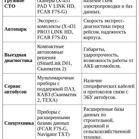
Грузовое
сканеры (X-431
наличие схем
СТО
PAD V LINK HD,
электропроводки и баз
FCAR F7S-G)
данных.
Экспресс-
Скорость экспресс-
комплекты (X-431
диагностики перед
Автопарк
PRO3 LINK HD,
рейсом, надежность
FCAR F7S-D)
корпуса.
Компактные
Габариты,
автономные
Выездная
ударопрочность,
решения
диагностика
возможность работы от
(iSmartLink D01,
АКБ автомобиля.
Сканматик 2)
Мультимарочные
Наличие
приборы с
Сервис
специфических кабелей
поддержкой ПАЗ,
автобусов
и протоколов связи с
КАВЗ (Сканматик
ЭБУ автобусов.
2, TEXA)
Расширенные базы
Приборы с
данных по
расширенными
строительной,
Спецтехника
базами данных
дорожной и
(FCAR F7S-G,
сельскохозяйственной
Navigator TXT)
технике.