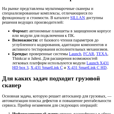
На рынке представлены мультимарочные сканеры и
специализированные комплексы, отличающиеся по
функционалу и стоимости. В каталоге
SILLAN
доступны
решения ведущих производителей:
Формат:
автономные планшеты в защищенном корпусе
или модули для подключения к ПК.
Возможности:
от базового чтения параметров до
углубленного кодирования, адаптации компонентов и
активного тестирования исполнительных механизмов.
Бренды:
проверенные системы
Launch
,
FCAR
,
TEXA
,
Thinkcar и Jaltest. Для расширения возможностей
легковых платформ используются модули
Launch X431
HD box 3
,
X-431 SmartLink C
и
X-431 SmartLink C HD
.
Для каких задач подходит грузовой
сканер
Основная задача, которую решает автосканер для грузовых, —
автоматизация поиска дефектов и повышение рентабельности
сервиса. Прибор незаменим для следующих операций:
Информационный аудит:
чтение, расшифровка и сброс