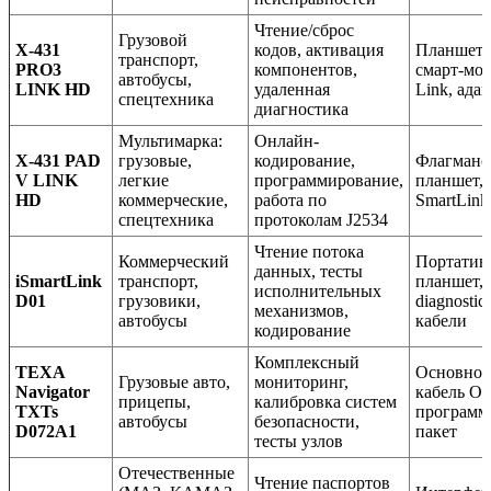
Чтение/сброс
Грузовой
X-431
кодов, активация
Планшет в
транспорт,
PRO3
компонентов,
смарт-мод
автобусы,
LINK HD
удаленная
Link, ада
спецтехника
диагностика
Мультимарка:
Онлайн-
X-431 PAD
грузовые,
кодирование,
Флагманс
V LINK
легкие
программирование,
планшет, 
HD
коммерческие,
работа по
SmartLink
спецтехника
протоколам J2534
Чтение потока
Коммерческий
Портати
данных, тесты
iSmartLink
транспорт,
планшет,
исполнительных
D01
грузовики,
diagnostic
механизмов,
автобусы
кабели
кодирование
Комплексный
TEXA
Основной
Грузовые авто,
мониторинг,
Navigator
кабель O
прицепы,
калибровка систем
TXTs
програм
автобусы
безопасности,
D072A1
пакет
тесты узлов
Отечественные
Чтение паспортов