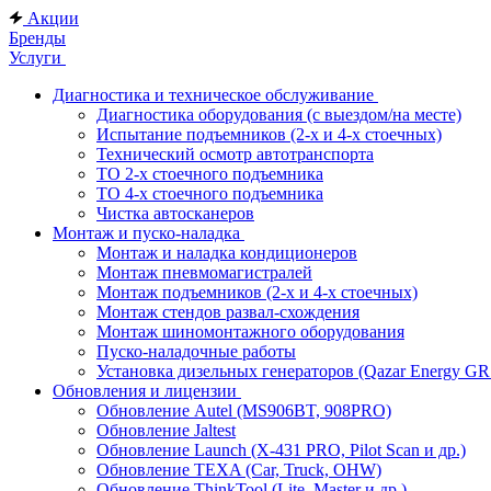
Акции
Бренды
Услуги
Диагностика и техническое обслуживание
Диагностика оборудования (с выездом/на месте)
Испытание подъемников (2-х и 4-х стоечных)
Технический осмотр автотранспорта
ТО 2-х стоечного подъемника
ТО 4-х стоечного подъемника
Чистка автосканеров
Монтаж и пуско-наладка
Монтаж и наладка кондиционеров
Монтаж пневмомагистралей
Монтаж подъемников (2-х и 4-х стоечных)
Монтаж стендов развал-схождения
Монтаж шиномонтажного оборудования
Пуско-наладочные работы
Установка дизельных генераторов (Qazar Energy G
Обновления и лицензии
Обновление Autel (MS906BT, 908PRO)
Обновление Jaltest
Обновление Launch (X-431 PRO, Pilot Scan и др.)
Обновление TEXA (Car, Truck, OHW)
Обновление ThinkTool (Lite, Master и др.)