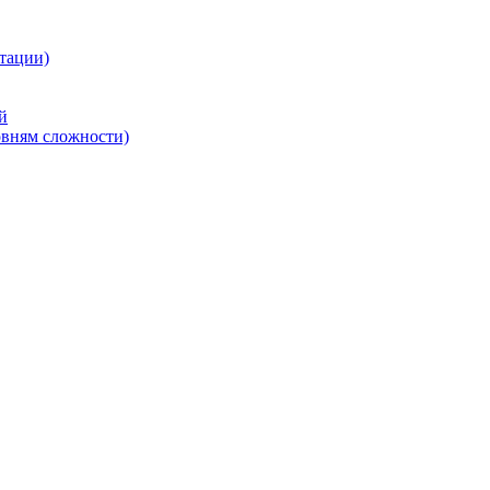
тации)
й
овням сложности)