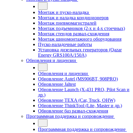
Монтаж и пуско-наладка
Монтаж и наладка кондиционеров
Монтаж пневмомагистралей
Монтаж подъемников (2-х и 4-х стоечных)
Монтаж стендов развал-схождения
Монтаж шиномонтажного оборудования
Пуско-наладочные работы
Установка дизельных генераторов (Qazar
Energy GRS100A/150A)
Обновления и лицензии
Обновления и лицензии
Обновление Autel (MS906BT, 908PRO)
Обновление Jaltest
Обновление Launch (X-431 PRO, Pilot Scan и
др.)
Обновление TEXA (Car, Truck, OHW)
Обновление ThinkTool (Lite, Master и др.)
Обновление баз развал-схождения
Программная поддержка и сопровождение
Программная поддержка и сопровождение