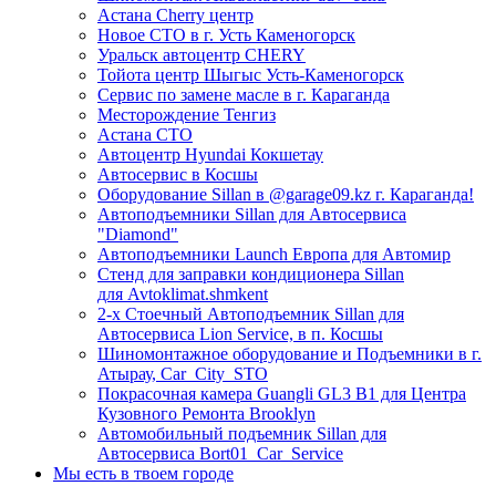
Астана Cherry центр
Новое СТО в г. Усть Каменогорск
Уральск автоцентр CHERY
Тойота центр Шыгыс Усть-Каменогорск
Сервис по замене масле в г. Караганда
Месторождение Тенгиз
Астана СТО
Автоцентр Hyundai Кокшетау
Автосервис в Косшы
Оборудование Sillan в @garage09.kz г. Караганда!
Автоподъемники Sillan для Автосервиса
"Diamond"
Автоподъемники Launch Европа для Автомир
Стенд для заправки кондиционера Sillan
для Avtoklimat.shmkent
2-х Стоечный Автоподъемник Sillan для
Автосервиса Lion Service, в п. Косшы
Шиномонтажное оборудование и Подъемники в г.
Атырау, Car_City_STO
Покрасочная камера Guangli GL3 B1 для Центра
Кузовного Ремонта Brooklyn
Автомобильный подъемник Sillan для
Автосервиса Bort01_Car_Service
Мы есть в твоем городе