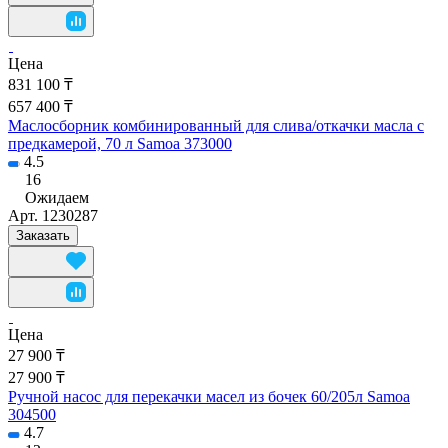
Цена
831 100 ₸
657 400 ₸
Маслосборник комбинированный для слива/откачки масла с
предкамерой, 70 л Samoa 373000
4.5
16
Ожидаем
Арт.
1230287
Заказать
Цена
27 900 ₸
27 900 ₸
Ручной насос для перекачки масел из бочек 60/205л Samoa
304500
4.7