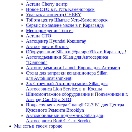
Астана Cherry центр
Новое СТО в г. Усть Каменогорск
Уральск автоцентр CHERY
Тойота центр Шыгыс Усть-Каменогорск
Сервис по замене масле в г. Караганда
Месторождение Тенгиз
Астана СТО
Автоцентр Hyundai Кокшетау
Автосервис в Косшы
Оборудование Sillan в @garage09.kz г. Караганда!
Автоподъемники Sillan для Автосервиса
"Diamond"
Автоподъемники Launch Европа для Автомир
Стенд для заправки кондиционера Sillan
для Avtoklimat.shmkent
2-х Стоечный Автоподъемник Sillan для
Автосервиса Lion Service, в п. Косшы
Шиномонтажное оборудование и Подъемники в г.
Атырау, Car_City_STO
Покрасочная камера Guangli GL3 B1 для Центра
Кузовного Ремонта Brooklyn
Автомобильный подъемник Sillan для
Автосервиса Bort01_Car_Service
Мы есть в твоем городе