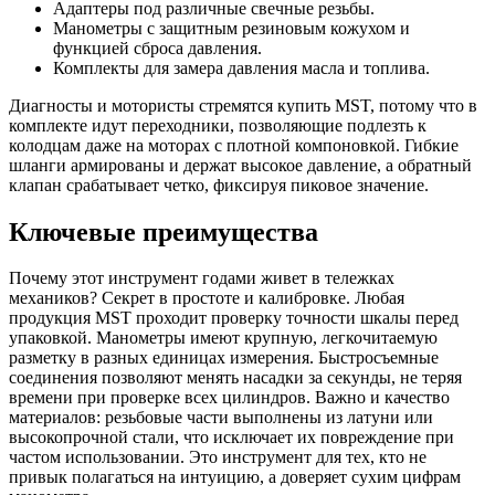
Адаптеры под различные свечные резьбы.
Манометры с защитным резиновым кожухом и
функцией сброса давления.
Комплекты для замера давления масла и топлива.
Диагносты и мотористы стремятся купить MST, потому что в
комплекте идут переходники, позволяющие подлезть к
колодцам даже на моторах с плотной компоновкой. Гибкие
шланги армированы и держат высокое давление, а обратный
клапан срабатывает четко, фиксируя пиковое значение.
Ключевые преимущества
Почему этот инструмент годами живет в тележках
механиков? Секрет в простоте и калибровке. Любая
продукция MST проходит проверку точности шкалы перед
упаковкой. Манометры имеют крупную, легкочитаемую
разметку в разных единицах измерения. Быстросъемные
соединения позволяют менять насадки за секунды, не теряя
времени при проверке всех цилиндров. Важно и качество
материалов: резьбовые части выполнены из латуни или
высокопрочной стали, что исключает их повреждение при
частом использовании. Это инструмент для тех, кто не
привык полагаться на интуицию, а доверяет сухим цифрам