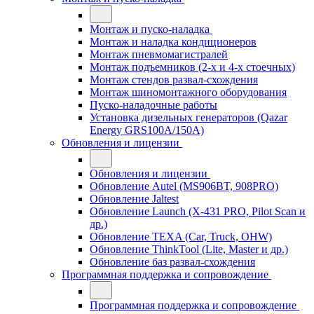
Монтаж и пуско-наладка
Монтаж и наладка кондиционеров
Монтаж пневмомагистралей
Монтаж подъемников (2-х и 4-х стоечных)
Монтаж стендов развал-схождения
Монтаж шиномонтажного оборудования
Пуско-наладочные работы
Установка дизельных генераторов (Qazar
Energy GRS100A/150A)
Обновления и лицензии
Обновления и лицензии
Обновление Autel (MS906BT, 908PRO)
Обновление Jaltest
Обновление Launch (X-431 PRO, Pilot Scan и
др.)
Обновление TEXA (Car, Truck, OHW)
Обновление ThinkTool (Lite, Master и др.)
Обновление баз развал-схождения
Программная поддержка и сопровождение
Программная поддержка и сопровождение