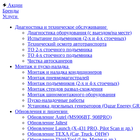
Акции
Бренды
Услуги
Диагностика и техническое обслуживание
Диагностика оборудования (с выездом/на месте)
Испытание подъемников (2-х и 4-х стоечных)
Технический осмотр автотранспорта
ТО 2-х стоечного подъемника
ТО 4-х стоечного подъемника
Чистка автосканеров
Монтаж и пуско-наладка
Монтаж и наладка кондиционеров
Монтаж пневмомагистралей
Монтаж подъемников (2-х и 4-х стоечных)
Монтаж стендов развал-схождения
Монтаж шиномонтажного оборудования
Пуско-наладочные работы
Установка дизельных генераторов (Qazar Energy G
Обновления и лицензии
Обновление Autel (MS906BT, 908PRO)
Обновление Jaltest
Обновление Launch (X-431 PRO, Pilot Scan и др.)
Обновление TEXA (Car, Truck, OHW)
Обновление ThinkTool (Lite, Master и др.)