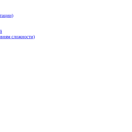
тации)
й
овням сложности)