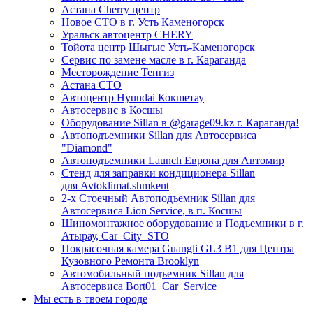
Астана Cherry центр
Новое СТО в г. Усть Каменогорск
Уральск автоцентр CHERY
Тойота центр Шыгыс Усть-Каменогорск
Сервис по замене масле в г. Караганда
Месторождение Тенгиз
Астана СТО
Автоцентр Hyundai Кокшетау
Автосервис в Косшы
Оборудование Sillan в @garage09.kz г. Караганда!
Автоподъемники Sillan для Автосервиса
"Diamond"
Автоподъемники Launch Европа для Автомир
Стенд для заправки кондиционера Sillan
для Avtoklimat.shmkent
2-х Стоечный Автоподъемник Sillan для
Автосервиса Lion Service, в п. Косшы
Шиномонтажное оборудование и Подъемники в г.
Атырау, Car_City_STO
Покрасочная камера Guangli GL3 B1 для Центра
Кузовного Ремонта Brooklyn
Автомобильный подъемник Sillan для
Автосервиса Bort01_Car_Service
Мы есть в твоем городе