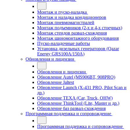
Монтаж и пуско-наладка
Монтаж и наладка кондиционеров
Монтаж пневмомагистралей
Монтаж подъемников (2-х и 4-х стоечных)
Монтаж стендов развал-схождения
Монтаж шиномонтажного оборудования
Пуско-наладочные работы
Установка дизельных генераторов (Qazar
Energy GRS100A/150A)
Обновления и лицензии
Обновления и лицензии
Обновление Autel (MS906BT, 908PRO)
Обновление Jaltest
Обновление Launch (X-431 PRO, Pilot Scan и
др.)
Обновление TEXA (Car, Truck, OHW)
Обновление ThinkTool (Lite, Master и др.)
Обновление баз развал-схождения
Программная поддержка и сопровождение
Программная поддержка и сопровождение