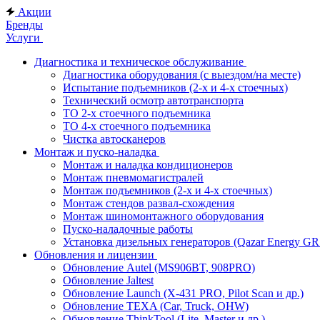
Акции
Бренды
Услуги
Диагностика и техническое обслуживание
Диагностика оборудования (с выездом/на месте)
Испытание подъемников (2-х и 4-х стоечных)
Технический осмотр автотранспорта
ТО 2-х стоечного подъемника
ТО 4-х стоечного подъемника
Чистка автосканеров
Монтаж и пуско-наладка
Монтаж и наладка кондиционеров
Монтаж пневмомагистралей
Монтаж подъемников (2-х и 4-х стоечных)
Монтаж стендов развал-схождения
Монтаж шиномонтажного оборудования
Пуско-наладочные работы
Установка дизельных генераторов (Qazar Energy G
Обновления и лицензии
Обновление Autel (MS906BT, 908PRO)
Обновление Jaltest
Обновление Launch (X-431 PRO, Pilot Scan и др.)
Обновление TEXA (Car, Truck, OHW)
Обновление ThinkTool (Lite, Master и др.)