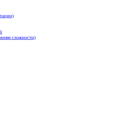
тации)
й
овням сложности)