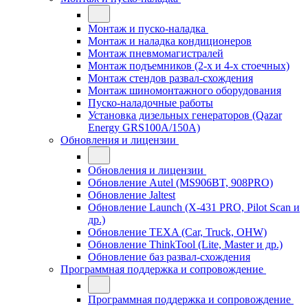
Монтаж и пуско-наладка
Монтаж и наладка кондиционеров
Монтаж пневмомагистралей
Монтаж подъемников (2-х и 4-х стоечных)
Монтаж стендов развал-схождения
Монтаж шиномонтажного оборудования
Пуско-наладочные работы
Установка дизельных генераторов (Qazar
Energy GRS100A/150A)
Обновления и лицензии
Обновления и лицензии
Обновление Autel (MS906BT, 908PRO)
Обновление Jaltest
Обновление Launch (X-431 PRO, Pilot Scan и
др.)
Обновление TEXA (Car, Truck, OHW)
Обновление ThinkTool (Lite, Master и др.)
Обновление баз развал-схождения
Программная поддержка и сопровождение
Программная поддержка и сопровождение