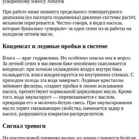
ускоренному износу лопаток
При работе ниже нижнего предельного температурного
диапазона (из паспорта подъемника) давление системы растёт,
механизм перегревается. Честно говоря, я видел насосы,
которые буквально «умирали» за один сезон из-за работы на
холодном летнем масле.
Конденсат и ледяные пробки в системе
Влага — враг гидравлики. Но особенно опасна она в мороз.
За летний сезон в масляном баке неизбежно скапливается
конденсат: при ночном охлаждении воздух внутри бака
охлаждается, влага конденсируется на внутренних стенках. С
приходом холода эта вода замерзает. Ледяные кристаллы
забивают фильтры, создают пробки в линии всасывания
насоса, препятствуют нормальной циркуляции масла. Кроме
того, вода эмульгирует — перемешивается с маслом,
превращая его в молочно-белую смесь. При эмульгировании
масло теряет смазывающие свойства, начинается задир в
насосе, разрушаются покрытия распределителя.
Сигнал тревоги
На предпусковой проверке видно: из линии сливается белёсая