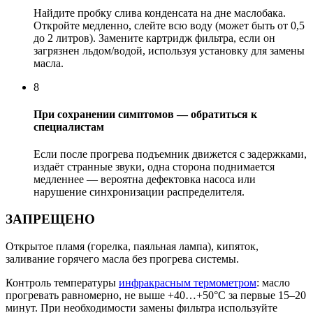
Найдите пробку слива конденсата на дне маслобака.
Откройте медленно, слейте всю воду (может быть от 0,5
до 2 литров). Замените картридж фильтра, если он
загрязнен льдом/водой, используя установку для замены
масла.
8
При сохранении симптомов — обратиться к
специалистам
Если после прогрева подъемник движется с задержками,
издаёт странные звуки, одна сторона поднимается
медленнее — вероятна дефектовка насоса или
нарушение синхронизации распределителя.
ЗАПРЕЩЕНО
Открытое пламя (горелка, паяльная лампа), кипяток,
заливание горячего масла без прогрева системы.
Контроль температуры
инфракрасным термометром
: масло
прогревать равномерно, не выше +40…+50°C за первые 15–20
минут. При необходимости замены фильтра используйте