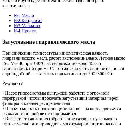
конденсируется, резинотехнические изделия теряют
эластичность.
№1.Масло
№2.Конденсат
№3.Манжеты
№4.Прочее
Загустевание гидравлического масла
При снижении температуры кинематическая вязкость
гидравлического масла растёт экспоненциально. Летнее масло
ISO VG 46 при +40°C имеет вязкость около 46 сСт
(сантистокс), но при −20°C эта же жидкость становится почти
сироподобной — вязкость подскакивает до 200–300 сСт.
Результат?
• Насос гидросистемы вынужден работать с огромной
перегрузкой, чтобы прокачать загустевший материал через
фильтры и каналы распределителя
• Падает скорость поднятия цилиндров — машина движется
рывками или вообще не поднимается
• Возрастает кавитация (образование газовых пузырьков в
потоке масла), что приводит к микроударам внутри насоса и