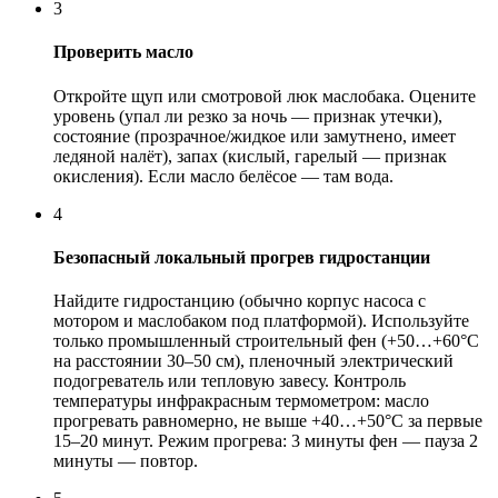
3
Проверить масло
Откройте щуп или смотровой люк маслобака. Оцените
уровень (упал ли резко за ночь — признак утечки),
состояние (прозрачное/жидкое или замутнено, имеет
ледяной налёт), запах (кислый, гарелый — признак
окисления). Если масло белёсое — там вода.
4
Безопасный локальный прогрев гидростанции
Найдите гидростанцию (обычно корпус насоса с
мотором и маслобаком под платформой). Используйте
только промышленный строительный фен (+50…+60°C
на расстоянии 30–50 см), пленочный электрический
подогреватель или тепловую завесу. Контроль
температуры инфракрасным термометром: масло
прогревать равномерно, не выше +40…+50°C за первые
15–20 минут. Режим прогрева: 3 минуты фен — пауза 2
минуты — повтор.