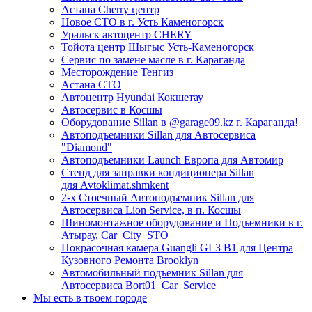
Астана Cherry центр
Новое СТО в г. Усть Каменогорск
Уральск автоцентр CHERY
Тойота центр Шыгыс Усть-Каменогорск
Сервис по замене масле в г. Караганда
Месторождение Тенгиз
Астана СТО
Автоцентр Hyundai Кокшетау
Автосервис в Косшы
Оборудование Sillan в @garage09.kz г. Караганда!
Автоподъемники Sillan для Автосервиса
"Diamond"
Автоподъемники Launch Европа для Автомир
Стенд для заправки кондиционера Sillan
для Avtoklimat.shmkent
2-х Стоечный Автоподъемник Sillan для
Автосервиса Lion Service, в п. Косшы
Шиномонтажное оборудование и Подъемники в г.
Атырау, Car_City_STO
Покрасочная камера Guangli GL3 B1 для Центра
Кузовного Ремонта Brooklyn
Автомобильный подъемник Sillan для
Автосервиса Bort01_Car_Service
Мы есть в твоем городе