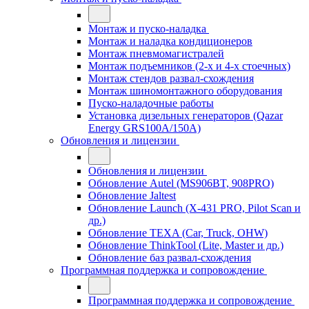
Монтаж и пуско-наладка
Монтаж и наладка кондиционеров
Монтаж пневмомагистралей
Монтаж подъемников (2-х и 4-х стоечных)
Монтаж стендов развал-схождения
Монтаж шиномонтажного оборудования
Пуско-наладочные работы
Установка дизельных генераторов (Qazar
Energy GRS100A/150A)
Обновления и лицензии
Обновления и лицензии
Обновление Autel (MS906BT, 908PRO)
Обновление Jaltest
Обновление Launch (X-431 PRO, Pilot Scan и
др.)
Обновление TEXA (Car, Truck, OHW)
Обновление ThinkTool (Lite, Master и др.)
Обновление баз развал-схождения
Программная поддержка и сопровождение
Программная поддержка и сопровождение