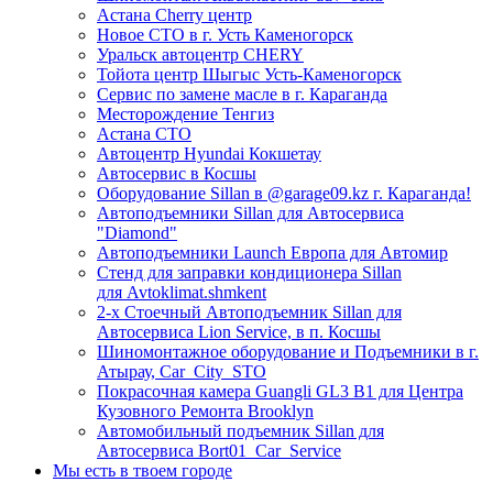
Астана Cherry центр
Новое СТО в г. Усть Каменогорск
Уральск автоцентр CHERY
Тойота центр Шыгыс Усть-Каменогорск
Сервис по замене масле в г. Караганда
Месторождение Тенгиз
Астана СТО
Автоцентр Hyundai Кокшетау
Автосервис в Косшы
Оборудование Sillan в @garage09.kz г. Караганда!
Автоподъемники Sillan для Автосервиса
"Diamond"
Автоподъемники Launch Европа для Автомир
Стенд для заправки кондиционера Sillan
для Avtoklimat.shmkent
2-х Стоечный Автоподъемник Sillan для
Автосервиса Lion Service, в п. Косшы
Шиномонтажное оборудование и Подъемники в г.
Атырау, Car_City_STO
Покрасочная камера Guangli GL3 B1 для Центра
Кузовного Ремонта Brooklyn
Автомобильный подъемник Sillan для
Автосервиса Bort01_Car_Service
Мы есть в твоем городе