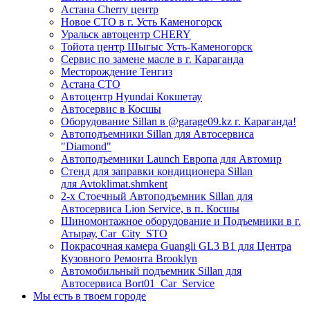
Астана Cherry центр
Новое СТО в г. Усть Каменогорск
Уральск автоцентр CHERY
Тойота центр Шыгыс Усть-Каменогорск
Сервис по замене масле в г. Караганда
Месторождение Тенгиз
Астана СТО
Автоцентр Hyundai Кокшетау
Автосервис в Косшы
Оборудование Sillan в @garage09.kz г. Караганда!
Автоподъемники Sillan для Автосервиса
"Diamond"
Автоподъемники Launch Европа для Автомир
Стенд для заправки кондиционера Sillan
для Avtoklimat.shmkent
2-х Стоечный Автоподъемник Sillan для
Автосервиса Lion Service, в п. Косшы
Шиномонтажное оборудование и Подъемники в г.
Атырау, Car_City_STO
Покрасочная камера Guangli GL3 B1 для Центра
Кузовного Ремонта Brooklyn
Автомобильный подъемник Sillan для
Автосервиса Bort01_Car_Service
Мы есть в твоем городе