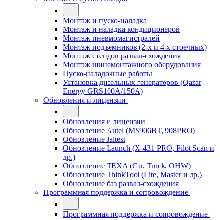
Монтаж и пуско-наладка
Монтаж и наладка кондиционеров
Монтаж пневмомагистралей
Монтаж подъемников (2-х и 4-х стоечных)
Монтаж стендов развал-схождения
Монтаж шиномонтажного оборудования
Пуско-наладочные работы
Установка дизельных генераторов (Qazar
Energy GRS100A/150A)
Обновления и лицензии
Обновления и лицензии
Обновление Autel (MS906BT, 908PRO)
Обновление Jaltest
Обновление Launch (X-431 PRO, Pilot Scan и
др.)
Обновление TEXA (Car, Truck, OHW)
Обновление ThinkTool (Lite, Master и др.)
Обновление баз развал-схождения
Программная поддержка и сопровождение
Программная поддержка и сопровождение