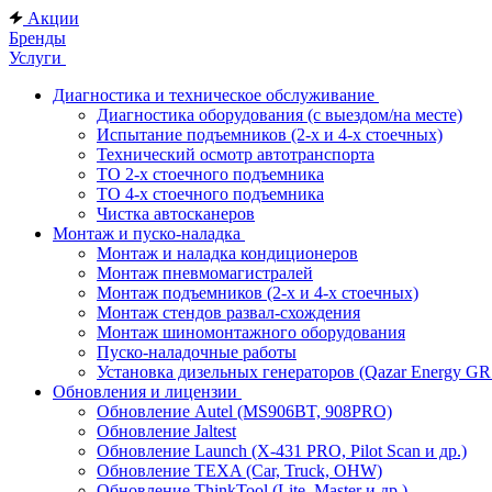
Акции
Бренды
Услуги
Диагностика и техническое обслуживание
Диагностика оборудования (с выездом/на месте)
Испытание подъемников (2-х и 4-х стоечных)
Технический осмотр автотранспорта
ТО 2-х стоечного подъемника
ТО 4-х стоечного подъемника
Чистка автосканеров
Монтаж и пуско-наладка
Монтаж и наладка кондиционеров
Монтаж пневмомагистралей
Монтаж подъемников (2-х и 4-х стоечных)
Монтаж стендов развал-схождения
Монтаж шиномонтажного оборудования
Пуско-наладочные работы
Установка дизельных генераторов (Qazar Energy G
Обновления и лицензии
Обновление Autel (MS906BT, 908PRO)
Обновление Jaltest
Обновление Launch (X-431 PRO, Pilot Scan и др.)
Обновление TEXA (Car, Truck, OHW)
Обновление ThinkTool (Lite, Master и др.)