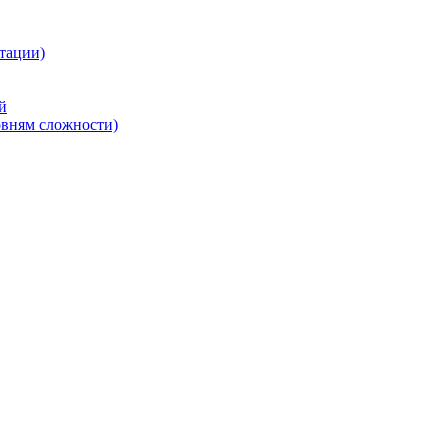
тации)
й
овням сложности)