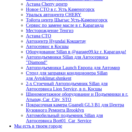
Астана Cherry центр
Новое СТО в г. Усть Каменогорск
Уральск автоцентр CHERY
Тойота центр Шыгыс Усть-Каменогорск
Сервис по замене масле в г. Караганда
Месторождение Тенгиз
Астана СТО
Автоцентр Hyundai Кокшетау
Автосервис в Косшы
Оборудование Sillan в @garage09.kz г. Караганда!
Автоподъемники Sillan для Автосервиса
"Diamond"
Автоподъемники Launch Европа для Автомир
Стенд для заправки кондиционера Sillan
для Avtoklimat.shmkent
2-х Стоечный Автоподъемник Sillan для
Автосервиса Lion Service, в п. Косшы
Шиномонтажное оборудование и Подъемники в г.
Атырау, Car_City_STO
Покрасочная камера Guangli GL3 B1 для Центра
Кузовного Ремонта Brooklyn
Автомобильный подъемник Sillan для
Автосервиса Bort01_Car_Service
Мы есть в твоем городе