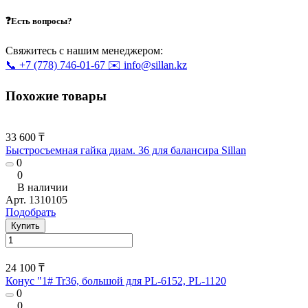
❓Есть вопросы?
Свяжитесь с нашим менеджером:
📞 +7 (778) 746-01-67
✉️ info@sillan.kz
Похожие товары
33 600 ₸
Быстросъемная гайка диам. 36 для балансира Sillan
0
0
В наличии
Арт.
1310105
Подобрать
Купить
24 100 ₸
Конус "1# Tr36, большой для PL-6152, PL-1120
0
0