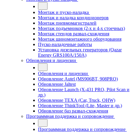
Монтаж и пуско-наладка
Монтаж и наладка кондиционеров
Монтаж пневмомагистралей
Монтаж подъемников (2-х и 4-х стоечных)
Монтаж стендов развал-схождения
Монтаж шиномонтажного оборудования
Пуско-наладочные работы
Установка дизельных генераторов (Qazar
Energy GRS100A/150A)
Обновления и лицензии
Обновления и лицензии
Обновление Autel (MS906BT, 908PRO)
Обновление Jaltest
Обновление Launch (X-431 PRO, Pilot Scan и
др.)
Обновление TEXA (Car, Truck, OHW)
Обновление ThinkTool (Lite, Master и др.)
Обновление баз развал-схождения
Программная поддержка и сопровождение
Программная поддержка и сопровождение