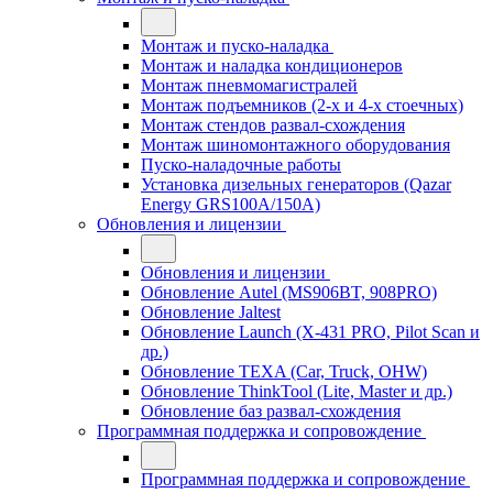
Монтаж и пуско-наладка
Монтаж и наладка кондиционеров
Монтаж пневмомагистралей
Монтаж подъемников (2-х и 4-х стоечных)
Монтаж стендов развал-схождения
Монтаж шиномонтажного оборудования
Пуско-наладочные работы
Установка дизельных генераторов (Qazar
Energy GRS100A/150A)
Обновления и лицензии
Обновления и лицензии
Обновление Autel (MS906BT, 908PRO)
Обновление Jaltest
Обновление Launch (X-431 PRO, Pilot Scan и
др.)
Обновление TEXA (Car, Truck, OHW)
Обновление ThinkTool (Lite, Master и др.)
Обновление баз развал-схождения
Программная поддержка и сопровождение
Программная поддержка и сопровождение