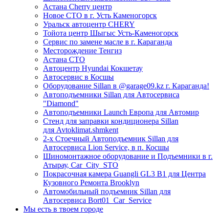
Астана Cherry центр
Новое СТО в г. Усть Каменогорск
Уральск автоцентр CHERY
Тойота центр Шыгыс Усть-Каменогорск
Сервис по замене масле в г. Караганда
Месторождение Тенгиз
Астана СТО
Автоцентр Hyundai Кокшетау
Автосервис в Косшы
Оборудование Sillan в @garage09.kz г. Караганда!
Автоподъемники Sillan для Автосервиса
"Diamond"
Автоподъемники Launch Европа для Автомир
Стенд для заправки кондиционера Sillan
для Avtoklimat.shmkent
2-х Стоечный Автоподъемник Sillan для
Автосервиса Lion Service, в п. Косшы
Шиномонтажное оборудование и Подъемники в г.
Атырау, Car_City_STO
Покрасочная камера Guangli GL3 B1 для Центра
Кузовного Ремонта Brooklyn
Автомобильный подъемник Sillan для
Автосервиса Bort01_Car_Service
Мы есть в твоем городе