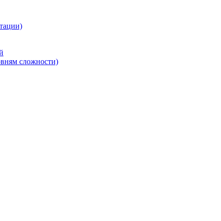
тации)
й
овням сложности)