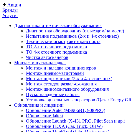
Акции
Бренды
Услуги
Диагностика и техническое обслуживание
Диагностика оборудования (с выездом/на месте)
Испытание подъемников (2-х и 4-х стоечных)
Технический осмотр автотранспорта
ТО 2-х стоечного подъемника
ТО 4-х стоечного подъемника
Чистка автосканеров
Монтаж и пуско-наладка
Монтаж и наладка кондиционеров
Монтаж пневмомагистралей
Монтаж подъемников (2-х и 4-х стоечных)
Монтаж стендов развал-схождения
Монтаж шиномонтажного оборудования
Пуско-наладочные работы
Установка дизельных генераторов (Qazar Energy G
Обновления и лицензии
Обновление Autel (MS906BT, 908PRO)
Обновление Jaltest
Обновление Launch (X-431 PRO, Pilot Scan и др.)
Обновление TEXA (Car, Truck, OHW)
Обновление ThinkTool (Lite, Master и др.)