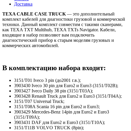
Доставка
TEXA CABLE CASE TRUCK
— это дополнительный
комплект кабелей для диагностики грузовой и коммерческой
техники. Данный комплект совместим с такими сканерами,
как TEXA TXT Multihub, TEXA TXTs Navigator. Кабели,
входящие в набор позволяют вам подключить
диагностический прибор к старым моделям грузовых и
коммерческих автомобилей.
В комплектацию набора входит:
3151/T01 Iveco 3 pin (до2001 г.в.);
3903430 Iveco 30 pin для Euro2 и Euro3 (3151/T02B);
3903427 Iveco Daily 38 pin (3151/T03A);
3903428 Renault Truck для Euro2 и Euro3 (3151/T04A);
3151/T07 Universal Truck;
3151/T08A Scania 16 pin для Euro2 и Euro3;
3903429 Mercedes-Benz 14pin для Euro2 и Euro3
(3151/T09А);
3903431 DAF для Euro2 и Euro3 (3151/T10А);
3151/T11B VOLVO TRUCK (8pin);