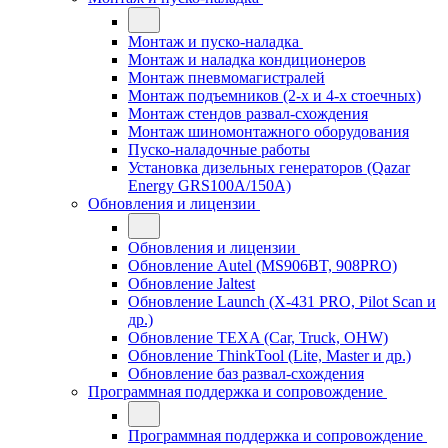
Монтаж и пуско-наладка
Монтаж и наладка кондиционеров
Монтаж пневмомагистралей
Монтаж подъемников (2-х и 4-х стоечных)
Монтаж стендов развал-схождения
Монтаж шиномонтажного оборудования
Пуско-наладочные работы
Установка дизельных генераторов (Qazar
Energy GRS100A/150A)
Обновления и лицензии
Обновления и лицензии
Обновление Autel (MS906BT, 908PRO)
Обновление Jaltest
Обновление Launch (X-431 PRO, Pilot Scan и
др.)
Обновление TEXA (Car, Truck, OHW)
Обновление ThinkTool (Lite, Master и др.)
Обновление баз развал-схождения
Программная поддержка и сопровождение
Программная поддержка и сопровождение