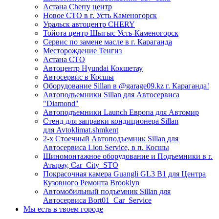
Астана Cherry центр
Новое СТО в г. Усть Каменогорск
Уральск автоцентр CHERY
Тойота центр Шыгыс Усть-Каменогорск
Сервис по замене масле в г. Караганда
Месторождение Тенгиз
Астана СТО
Автоцентр Hyundai Кокшетау
Автосервис в Косшы
Оборудование Sillan в @garage09.kz г. Караганда!
Автоподъемники Sillan для Автосервиса
"Diamond"
Автоподъемники Launch Европа для Автомир
Стенд для заправки кондиционера Sillan
для Avtoklimat.shmkent
2-х Стоечный Автоподъемник Sillan для
Автосервиса Lion Service, в п. Косшы
Шиномонтажное оборудование и Подъемники в г.
Атырау, Car_City_STO
Покрасочная камера Guangli GL3 B1 для Центра
Кузовного Ремонта Brooklyn
Автомобильный подъемник Sillan для
Автосервиса Bort01_Car_Service
Мы есть в твоем городе