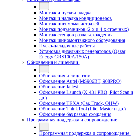
Монтаж и пуско-наладка
Монтаж и наладка кондиционеров
Монтаж пневмомагистралей
Монтаж подъемников (2-х и 4-х стоечных)
Монтаж стендов развал-схождения
Монтаж шиномонтажного оборудования
Пуско-наладочные работы
Установка дизельных генераторов (Qazar
Energy GRS100A/150A)
Обновления и лицензии
Обновления и лицензии
Обновление Autel (MS906BT, 908PRO)
Обновление Jaltest
Обновление Launch (X-431 PRO, Pilot Scan и
др.)
Обновление TEXA (Car, Truck, OHW)
Обновление ThinkTool (Lite, Master и др.)
Обновление баз развал-схождения
Программная поддержка и сопровождение
Программная поддержка и сопровождение