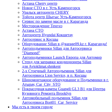
Астана Cherry центр
Новое СТО в г. Усть Каменогорск
Уральск автоцентр CHERY
Тойота центр Шыгыс Усть-Каменогорск
Сервис по замене масле в г. Караганда
Месторождение Тенгиз
Астана СТО
Автоцентр Hyundai Кокшетау
Автосервис в Косшы
Оборудование Sillan в @garage09.kz г. Караганда!
Автоподъемники Sillan для Автосервиса
"Diamond"
Автоподъемники Launch Европа для Автомир
Стенд для заправки кондиционера Sillan
для Avtoklimat.shmkent
2-х Стоечный Автоподъемник Sillan для
Автосервиса Lion Service, в п. Косшы
Шиномонтажное оборудование и Подъемники в г.
Атырау, Car_City_STO
Покрасочная камера Guangli GL3 B1 для Центра
Кузовного Ремонта Brooklyn
Автомобильный подъемник Sillan для
Автосервиса Bort01_Car_Service
Мы есть в твоем городе