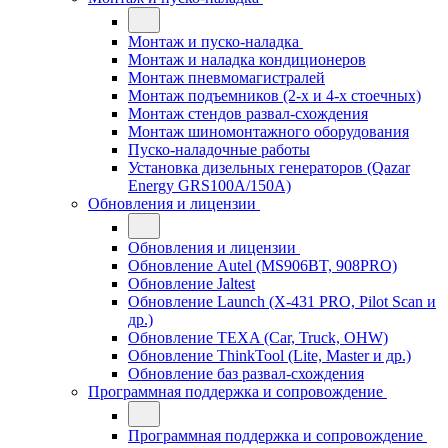
Монтаж и пуско-наладка
Монтаж и наладка кондиционеров
Монтаж пневмомагистралей
Монтаж подъемников (2-х и 4-х стоечных)
Монтаж стендов развал-схождения
Монтаж шиномонтажного оборудования
Пуско-наладочные работы
Установка дизельных генераторов (Qazar
Energy GRS100A/150A)
Обновления и лицензии
Обновления и лицензии
Обновление Autel (MS906BT, 908PRO)
Обновление Jaltest
Обновление Launch (X-431 PRO, Pilot Scan и
др.)
Обновление TEXA (Car, Truck, OHW)
Обновление ThinkTool (Lite, Master и др.)
Обновление баз развал-схождения
Программная поддержка и сопровождение
Программная поддержка и сопровождение