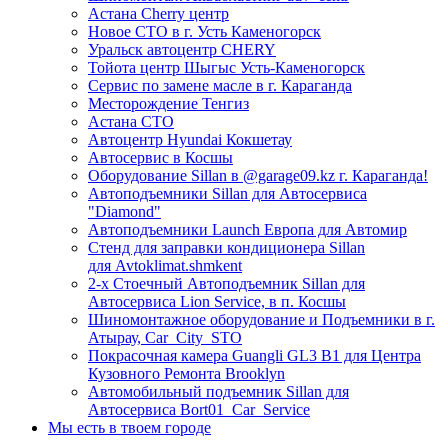
Астана Cherry центр
Новое СТО в г. Усть Каменогорск
Уральск автоцентр CHERY
Тойота центр Шыгыс Усть-Каменогорск
Сервис по замене масле в г. Караганда
Месторождение Тенгиз
Астана СТО
Автоцентр Hyundai Кокшетау
Автосервис в Косшы
Оборудование Sillan в @garage09.kz г. Караганда!
Автоподъемники Sillan для Автосервиса
"Diamond"
Автоподъемники Launch Европа для Автомир
Стенд для заправки кондиционера Sillan
для Avtoklimat.shmkent
2-х Стоечный Автоподъемник Sillan для
Автосервиса Lion Service, в п. Косшы
Шиномонтажное оборудование и Подъемники в г.
Атырау, Car_City_STO
Покрасочная камера Guangli GL3 B1 для Центра
Кузовного Ремонта Brooklyn
Автомобильный подъемник Sillan для
Автосервиса Bort01_Car_Service
Мы есть в твоем городе