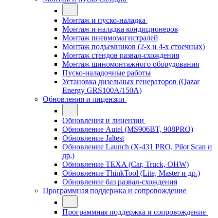
Монтаж и пуско-наладка
Монтаж и наладка кондиционеров
Монтаж пневмомагистралей
Монтаж подъемников (2-х и 4-х стоечных)
Монтаж стендов развал-схождения
Монтаж шиномонтажного оборудования
Пуско-наладочные работы
Установка дизельных генераторов (Qazar
Energy GRS100A/150A)
Обновления и лицензии
Обновления и лицензии
Обновление Autel (MS906BT, 908PRO)
Обновление Jaltest
Обновление Launch (X-431 PRO, Pilot Scan и
др.)
Обновление TEXA (Car, Truck, OHW)
Обновление ThinkTool (Lite, Master и др.)
Обновление баз развал-схождения
Программная поддержка и сопровождение
Программная поддержка и сопровождение