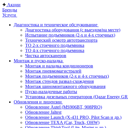
Акции
Бренды
Услуги
Диагностика и техническое обслуживание
Диагностика оборудования (с выездом/на месте)
Испытание подъемников (2-х и 4-х стоечных)
Технический осмотр автотранспорта
ТО 2-х стоечного подъемника
ТО 4-х стоечного подъемника
Чистка автосканеров
Монтаж и пуско-наладка
Монтаж и наладка кондиционеров
Монтаж пневмомагистралей
Монтаж подъемников (2-х и 4-х стоечных)
Монтаж стендов развал-схождения
Монтаж шиномонтажного оборудования
Пуско-наладочные работы
Установка дизельных генераторов (Qazar Energy G
Обновления и лицензии
Обновление Autel (MS906BT, 908PRO)
Обновление Jaltest
Обновление Launch (X-431 PRO, Pilot Scan и др.)
Обновление TEXA (Car, Truck, OHW)
Обновление ThinkTool (Lite, Master и др.)