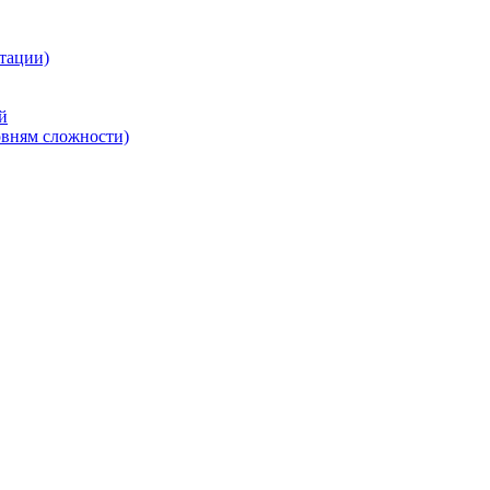
тации)
й
овням сложности)