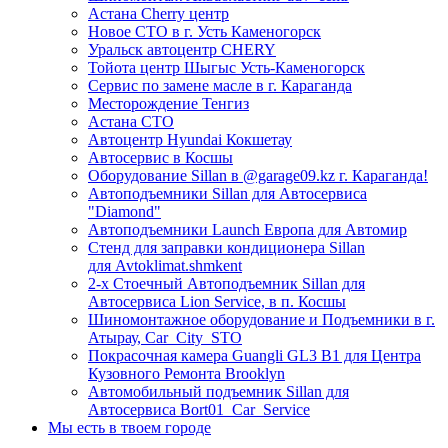
Астана Cherry центр
Новое СТО в г. Усть Каменогорск
Уральск автоцентр CHERY
Тойота центр Шыгыс Усть-Каменогорск
Сервис по замене масле в г. Караганда
Месторождение Тенгиз
Астана СТО
Автоцентр Hyundai Кокшетау
Автосервис в Косшы
Оборудование Sillan в @garage09.kz г. Караганда!
Автоподъемники Sillan для Автосервиса
"Diamond"
Автоподъемники Launch Европа для Автомир
Стенд для заправки кондиционера Sillan
для Avtoklimat.shmkent
2-х Стоечный Автоподъемник Sillan для
Автосервиса Lion Service, в п. Косшы
Шиномонтажное оборудование и Подъемники в г.
Атырау, Car_City_STO
Покрасочная камера Guangli GL3 B1 для Центра
Кузовного Ремонта Brooklyn
Автомобильный подъемник Sillan для
Автосервиса Bort01_Car_Service
Мы есть в твоем городе