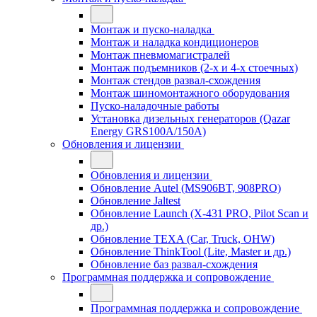
Монтаж и пуско-наладка
Монтаж и наладка кондиционеров
Монтаж пневмомагистралей
Монтаж подъемников (2-х и 4-х стоечных)
Монтаж стендов развал-схождения
Монтаж шиномонтажного оборудования
Пуско-наладочные работы
Установка дизельных генераторов (Qazar
Energy GRS100A/150A)
Обновления и лицензии
Обновления и лицензии
Обновление Autel (MS906BT, 908PRO)
Обновление Jaltest
Обновление Launch (X-431 PRO, Pilot Scan и
др.)
Обновление TEXA (Car, Truck, OHW)
Обновление ThinkTool (Lite, Master и др.)
Обновление баз развал-схождения
Программная поддержка и сопровождение
Программная поддержка и сопровождение