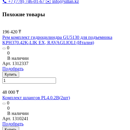
📞 +7 (778) 746-01-67
✉️ info@sillan.kz
Похожие товары
196 420 ₸
Рем комплект гидроцилиндра GU5130 для подъемника
KPH370.42K-LIK EX, RAVAGLIOLI (Италия)
0
0
В наличии
Арт.
1312337
Подобрать
Купить
48 000 ₸
Комплект шлангов PL4.0.2В(2шт)
0
0
В наличии
Арт.
1310241
Подобрать
Купить