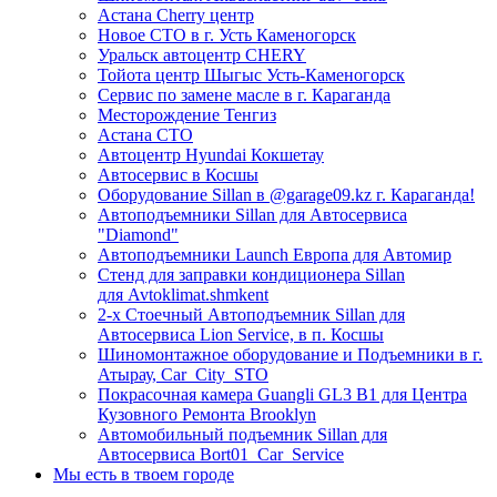
Астана Cherry центр
Новое СТО в г. Усть Каменогорск
Уральск автоцентр CHERY
Тойота центр Шыгыс Усть-Каменогорск
Сервис по замене масле в г. Караганда
Месторождение Тенгиз
Астана СТО
Автоцентр Hyundai Кокшетау
Автосервис в Косшы
Оборудование Sillan в @garage09.kz г. Караганда!
Автоподъемники Sillan для Автосервиса
"Diamond"
Автоподъемники Launch Европа для Автомир
Стенд для заправки кондиционера Sillan
для Avtoklimat.shmkent
2-х Стоечный Автоподъемник Sillan для
Автосервиса Lion Service, в п. Косшы
Шиномонтажное оборудование и Подъемники в г.
Атырау, Car_City_STO
Покрасочная камера Guangli GL3 B1 для Центра
Кузовного Ремонта Brooklyn
Автомобильный подъемник Sillan для
Автосервиса Bort01_Car_Service
Мы есть в твоем городе