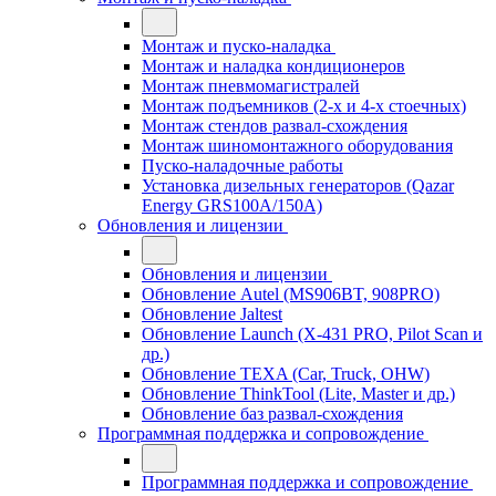
Монтаж и пуско-наладка
Монтаж и наладка кондиционеров
Монтаж пневмомагистралей
Монтаж подъемников (2-х и 4-х стоечных)
Монтаж стендов развал-схождения
Монтаж шиномонтажного оборудования
Пуско-наладочные работы
Установка дизельных генераторов (Qazar
Energy GRS100A/150A)
Обновления и лицензии
Обновления и лицензии
Обновление Autel (MS906BT, 908PRO)
Обновление Jaltest
Обновление Launch (X-431 PRO, Pilot Scan и
др.)
Обновление TEXA (Car, Truck, OHW)
Обновление ThinkTool (Lite, Master и др.)
Обновление баз развал-схождения
Программная поддержка и сопровождение
Программная поддержка и сопровождение