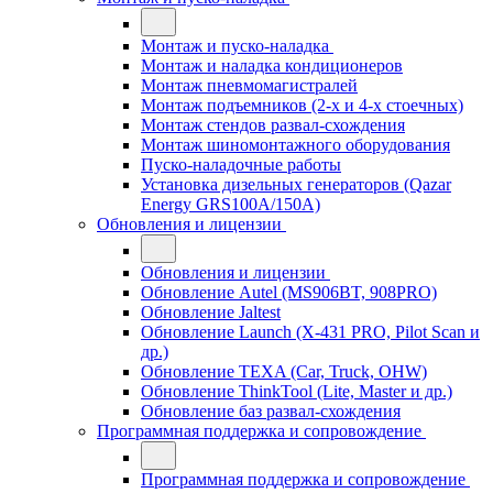
Монтаж и пуско-наладка
Монтаж и наладка кондиционеров
Монтаж пневмомагистралей
Монтаж подъемников (2-х и 4-х стоечных)
Монтаж стендов развал-схождения
Монтаж шиномонтажного оборудования
Пуско-наладочные работы
Установка дизельных генераторов (Qazar
Energy GRS100A/150A)
Обновления и лицензии
Обновления и лицензии
Обновление Autel (MS906BT, 908PRO)
Обновление Jaltest
Обновление Launch (X-431 PRO, Pilot Scan и
др.)
Обновление TEXA (Car, Truck, OHW)
Обновление ThinkTool (Lite, Master и др.)
Обновление баз развал-схождения
Программная поддержка и сопровождение
Программная поддержка и сопровождение