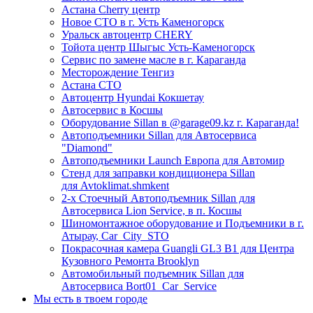
Астана Cherry центр
Новое СТО в г. Усть Каменогорск
Уральск автоцентр CHERY
Тойота центр Шыгыс Усть-Каменогорск
Сервис по замене масле в г. Караганда
Месторождение Тенгиз
Астана СТО
Автоцентр Hyundai Кокшетау
Автосервис в Косшы
Оборудование Sillan в @garage09.kz г. Караганда!
Автоподъемники Sillan для Автосервиса
"Diamond"
Автоподъемники Launch Европа для Автомир
Стенд для заправки кондиционера Sillan
для Avtoklimat.shmkent
2-х Стоечный Автоподъемник Sillan для
Автосервиса Lion Service, в п. Косшы
Шиномонтажное оборудование и Подъемники в г.
Атырау, Car_City_STO
Покрасочная камера Guangli GL3 B1 для Центра
Кузовного Ремонта Brooklyn
Автомобильный подъемник Sillan для
Автосервиса Bort01_Car_Service
Мы есть в твоем городе