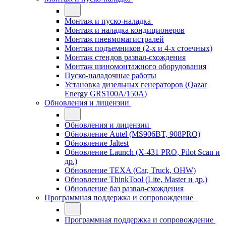
Монтаж и пуско-наладка
Монтаж и наладка кондиционеров
Монтаж пневмомагистралей
Монтаж подъемников (2-х и 4-х стоечных)
Монтаж стендов развал-схождения
Монтаж шиномонтажного оборудования
Пуско-наладочные работы
Установка дизельных генераторов (Qazar
Energy GRS100A/150A)
Обновления и лицензии
Обновления и лицензии
Обновление Autel (MS906BT, 908PRO)
Обновление Jaltest
Обновление Launch (X-431 PRO, Pilot Scan и
др.)
Обновление TEXA (Car, Truck, OHW)
Обновление ThinkTool (Lite, Master и др.)
Обновление баз развал-схождения
Программная поддержка и сопровождение
Программная поддержка и сопровождение