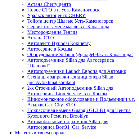
Астана Cherry центр
Новое СТО в г. Усть Каменогорск
Уральск автоцентр CHERY
Тойота центр Шыгыс Усть-Каменогорск
Сервис по замене масле в г. Караганда
Месторождение Тенгиз
Астана СТО
Автоцентр Hyundai Кокшетау
Автосервис в Косшы
Оборудование Sillan в @garage09.kz г. Караганда!
Автоподъемники Sillan для Автосервиса
"Diamond"
Автоподъемники Launch Европа для Автомир
Стенд для заправки кондиционера Sillan
для Avtoklimat.shmkent
2-х Стоечный Автоподъемник Sillan для
Автосервиса Lion Service, в п. Косшы
Шиномонтажное оборудование и Подъемники в г.
Атырау, Car_City_STO
Покрасочная камера Guangli GL3 B1 для Центра
Кузовного Ремонта Brooklyn
Автомобильный подъемник Sillan для
Автосервиса Bort01_Car_Service
Мы есть в твоем городе