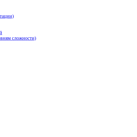
тации)
й
овням сложности)