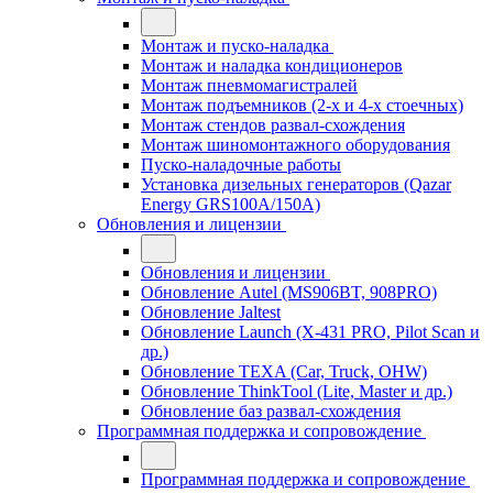
Монтаж и пуско-наладка
Монтаж и наладка кондиционеров
Монтаж пневмомагистралей
Монтаж подъемников (2-х и 4-х стоечных)
Монтаж стендов развал-схождения
Монтаж шиномонтажного оборудования
Пуско-наладочные работы
Установка дизельных генераторов (Qazar
Energy GRS100A/150A)
Обновления и лицензии
Обновления и лицензии
Обновление Autel (MS906BT, 908PRO)
Обновление Jaltest
Обновление Launch (X-431 PRO, Pilot Scan и
др.)
Обновление TEXA (Car, Truck, OHW)
Обновление ThinkTool (Lite, Master и др.)
Обновление баз развал-схождения
Программная поддержка и сопровождение
Программная поддержка и сопровождение