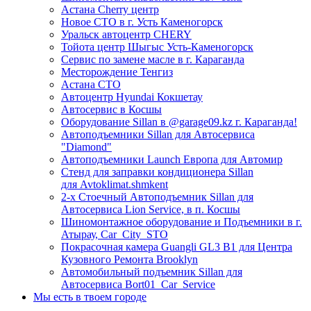
Астана Cherry центр
Новое СТО в г. Усть Каменогорск
Уральск автоцентр CHERY
Тойота центр Шыгыс Усть-Каменогорск
Сервис по замене масле в г. Караганда
Месторождение Тенгиз
Астана СТО
Автоцентр Hyundai Кокшетау
Автосервис в Косшы
Оборудование Sillan в @garage09.kz г. Караганда!
Автоподъемники Sillan для Автосервиса
"Diamond"
Автоподъемники Launch Европа для Автомир
Стенд для заправки кондиционера Sillan
для Avtoklimat.shmkent
2-х Стоечный Автоподъемник Sillan для
Автосервиса Lion Service, в п. Косшы
Шиномонтажное оборудование и Подъемники в г.
Атырау, Car_City_STO
Покрасочная камера Guangli GL3 B1 для Центра
Кузовного Ремонта Brooklyn
Автомобильный подъемник Sillan для
Автосервиса Bort01_Car_Service
Мы есть в твоем городе