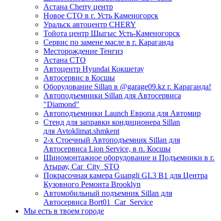
Астана Cherry центр
Новое СТО в г. Усть Каменогорск
Уральск автоцентр CHERY
Тойота центр Шыгыс Усть-Каменогорск
Сервис по замене масле в г. Караганда
Месторождение Тенгиз
Астана СТО
Автоцентр Hyundai Кокшетау
Автосервис в Косшы
Оборудование Sillan в @garage09.kz г. Караганда!
Автоподъемники Sillan для Автосервиса
"Diamond"
Автоподъемники Launch Европа для Автомир
Стенд для заправки кондиционера Sillan
для Avtoklimat.shmkent
2-х Стоечный Автоподъемник Sillan для
Автосервиса Lion Service, в п. Косшы
Шиномонтажное оборудование и Подъемники в г.
Атырау, Car_City_STO
Покрасочная камера Guangli GL3 B1 для Центра
Кузовного Ремонта Brooklyn
Автомобильный подъемник Sillan для
Автосервиса Bort01_Car_Service
Мы есть в твоем городе