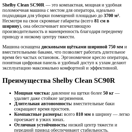
Shelby Clean SC90R
— это компактная, мощная и удобная
поломоечная машина с местом для оператора, идеально
подходящая для уборки помещений площадью до
3700 м²
.
Несмотря на свои скромные габариты (всего
81 см в
ширину
), она обеспечивает впечатляющую
производительность и маневренность благодаря переднему
приводу и низкому центру тяжести.
Машина оснащена
дисковыми щётками шириной 750 мм
и
вместительными баками, что позволяет работать длительное
время без частых остановок. Эргономичное кресло оператора,
понятная цифровая панель и удобный доступ к узлам делают
эксплуатацию максимально комфортной и эффективной.
Преимущества Shelby Clean SC90R
Мощная чистка:
давление на щетки более
50 кг
—
удаляет даже стойкие загрязнения.
Длительная автономность:
вместительные баки
сокращают время простоев.
Компактные размеры:
всего
810 мм
в ширину — легко
проезжает в узких зонах.
Отличная устойчивость:
низкий центр тяжести и
передний привод обеспечивают стабильность.