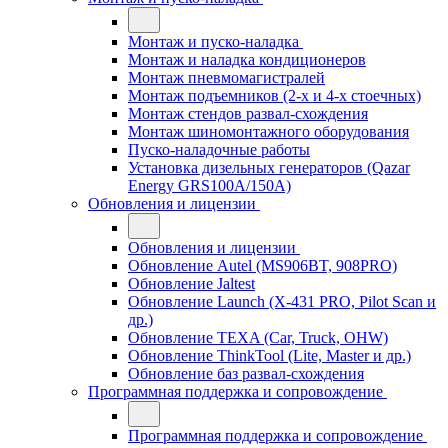
Монтаж и пуско-наладка
Монтаж и наладка кондиционеров
Монтаж пневмомагистралей
Монтаж подъемников (2-х и 4-х стоечных)
Монтаж стендов развал-схождения
Монтаж шиномонтажного оборудования
Пуско-наладочные работы
Установка дизельных генераторов (Qazar
Energy GRS100A/150A)
Обновления и лицензии
Обновления и лицензии
Обновление Autel (MS906BT, 908PRO)
Обновление Jaltest
Обновление Launch (X-431 PRO, Pilot Scan и
др.)
Обновление TEXA (Car, Truck, OHW)
Обновление ThinkTool (Lite, Master и др.)
Обновление баз развал-схождения
Программная поддержка и сопровождение
Программная поддержка и сопровождение