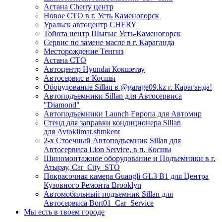
Астана Cherry центр
Новое СТО в г. Усть Каменогорск
Уральск автоцентр CHERY
Тойота центр Шыгыс Усть-Каменогорск
Сервис по замене масле в г. Караганда
Месторождение Тенгиз
Астана СТО
Автоцентр Hyundai Кокшетау
Автосервис в Косшы
Оборудование Sillan в @garage09.kz г. Караганда!
Автоподъемники Sillan для Автосервиса
"Diamond"
Автоподъемники Launch Европа для Автомир
Стенд для заправки кондиционера Sillan
для Avtoklimat.shmkent
2-х Стоечный Автоподъемник Sillan для
Автосервиса Lion Service, в п. Косшы
Шиномонтажное оборудование и Подъемники в г.
Атырау, Car_City_STO
Покрасочная камера Guangli GL3 B1 для Центра
Кузовного Ремонта Brooklyn
Автомобильный подъемник Sillan для
Автосервиса Bort01_Car_Service
Мы есть в твоем городе