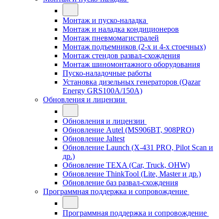
Монтаж и пуско-наладка
Монтаж и наладка кондиционеров
Монтаж пневмомагистралей
Монтаж подъемников (2-х и 4-х стоечных)
Монтаж стендов развал-схождения
Монтаж шиномонтажного оборудования
Пуско-наладочные работы
Установка дизельных генераторов (Qazar
Energy GRS100A/150A)
Обновления и лицензии
Обновления и лицензии
Обновление Autel (MS906BT, 908PRO)
Обновление Jaltest
Обновление Launch (X-431 PRO, Pilot Scan и
др.)
Обновление TEXA (Car, Truck, OHW)
Обновление ThinkTool (Lite, Master и др.)
Обновление баз развал-схождения
Программная поддержка и сопровождение
Программная поддержка и сопровождение