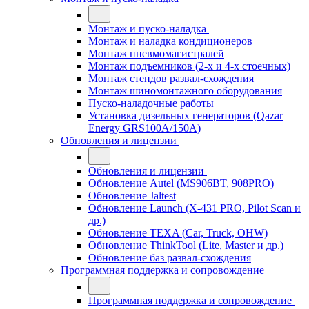
Монтаж и пуско-наладка
Монтаж и наладка кондиционеров
Монтаж пневмомагистралей
Монтаж подъемников (2-х и 4-х стоечных)
Монтаж стендов развал-схождения
Монтаж шиномонтажного оборудования
Пуско-наладочные работы
Установка дизельных генераторов (Qazar
Energy GRS100A/150A)
Обновления и лицензии
Обновления и лицензии
Обновление Autel (MS906BT, 908PRO)
Обновление Jaltest
Обновление Launch (X-431 PRO, Pilot Scan и
др.)
Обновление TEXA (Car, Truck, OHW)
Обновление ThinkTool (Lite, Master и др.)
Обновление баз развал-схождения
Программная поддержка и сопровождение
Программная поддержка и сопровождение