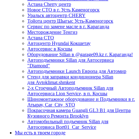
Астана Cherry центр
Новое СТО в г. Усть Каменогорск
Уральск автоцентр CHERY
Тойота центр Шыгыс Усть-Каменогорск
Сервис по замене масле в г. Караганда
Месторождение Тенгиз
Астана СТО
Автоцентр Hyundai Кокшетау
Автосервис в Косшы
Оборудование Sillan в @garage09.kz г. Караганда!
Автоподъемники Sillan для Автосервиса
"Diamond"
Автоподъемники Launch Европа для Автомир
Стенд для заправки кондиционера Sillan
для Avtoklimat.shmkent
2-х Стоечный Автоподъемник Sillan для
Автосервиса Lion Service, в п. Косшы
Шиномонтажное оборудование и Подъемники в г.
Атырау, Car_City_STO
Покрасочная камера Guangli GL3 B1 для Центра
Кузовного Ремонта Brooklyn
Автомобильный подъемник Sillan для
Автосервиса Bort01_Car_Service
Мы есть в твоем городе