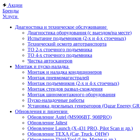
Акции
Бренды
Услуги
Диагностика и техническое обслуживание
Диагностика оборудования (с выездом/на месте)
Испытание подъемников (2-х и 4-х стоечных)
Технический осмотр автотранспорта
ТО 2-х стоечного подъемника
ТО 4-х стоечного подъемника
Чистка автосканеров
Монтаж и пуско-наладка
Монтаж и наладка кондиционеров
Монтаж пневмомагистралей
Монтаж подъемников (2-х и 4-х стоечных)
Монтаж стендов развал-схождения
Монтаж шиномонтажного оборудования
Пуско-наладочные работы
Установка дизельных генераторов (Qazar Energy G
Обновления и лицензии
Обновление Autel (MS906BT, 908PRO)
Обновление Jaltest
Обновление Launch (X-431 PRO, Pilot Scan и др.)
Обновление TEXA (Car, Truck, OHW)
Обновление ThinkTool (Lite, Master и др.)