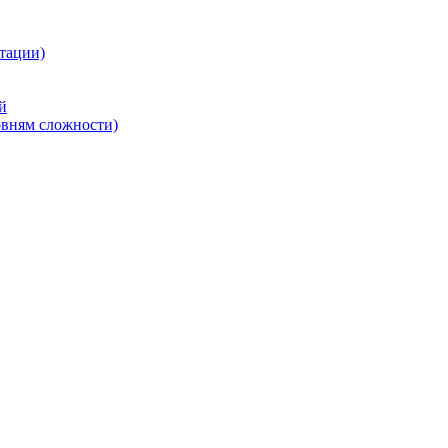
тации)
й
овням сложности)