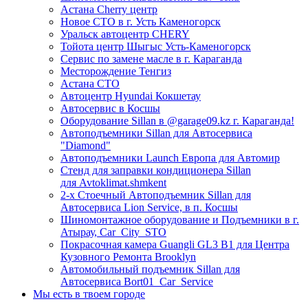
Астана Cherry центр
Новое СТО в г. Усть Каменогорск
Уральск автоцентр CHERY
Тойота центр Шыгыс Усть-Каменогорск
Сервис по замене масле в г. Караганда
Месторождение Тенгиз
Астана СТО
Автоцентр Hyundai Кокшетау
Автосервис в Косшы
Оборудование Sillan в @garage09.kz г. Караганда!
Автоподъемники Sillan для Автосервиса
"Diamond"
Автоподъемники Launch Европа для Автомир
Стенд для заправки кондиционера Sillan
для Avtoklimat.shmkent
2-х Стоечный Автоподъемник Sillan для
Автосервиса Lion Service, в п. Косшы
Шиномонтажное оборудование и Подъемники в г.
Атырау, Car_City_STO
Покрасочная камера Guangli GL3 B1 для Центра
Кузовного Ремонта Brooklyn
Автомобильный подъемник Sillan для
Автосервиса Bort01_Car_Service
Мы есть в твоем городе