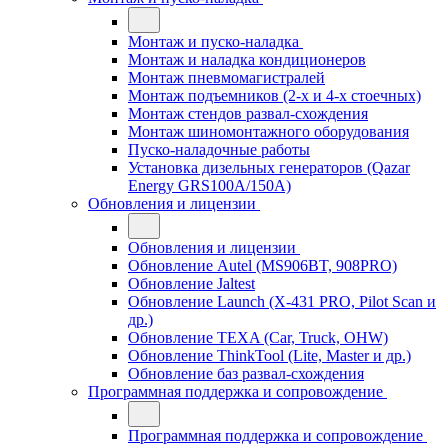
Монтаж и пуско-наладка
Монтаж и наладка кондиционеров
Монтаж пневмомагистралей
Монтаж подъемников (2-х и 4-х стоечных)
Монтаж стендов развал-схождения
Монтаж шиномонтажного оборудования
Пуско-наладочные работы
Установка дизельных генераторов (Qazar
Energy GRS100A/150A)
Обновления и лицензии
Обновления и лицензии
Обновление Autel (MS906BT, 908PRO)
Обновление Jaltest
Обновление Launch (X-431 PRO, Pilot Scan и
др.)
Обновление TEXA (Car, Truck, OHW)
Обновление ThinkTool (Lite, Master и др.)
Обновление баз развал-схождения
Программная поддержка и сопровождение
Программная поддержка и сопровождение