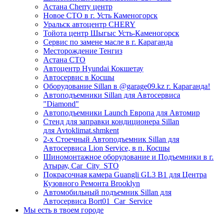
Астана Cherry центр
Новое СТО в г. Усть Каменогорск
Уральск автоцентр CHERY
Тойота центр Шыгыс Усть-Каменогорск
Сервис по замене масле в г. Караганда
Месторождение Тенгиз
Астана СТО
Автоцентр Hyundai Кокшетау
Автосервис в Косшы
Оборудование Sillan в @garage09.kz г. Караганда!
Автоподъемники Sillan для Автосервиса
"Diamond"
Автоподъемники Launch Европа для Автомир
Стенд для заправки кондиционера Sillan
для Avtoklimat.shmkent
2-х Стоечный Автоподъемник Sillan для
Автосервиса Lion Service, в п. Косшы
Шиномонтажное оборудование и Подъемники в г.
Атырау, Car_City_STO
Покрасочная камера Guangli GL3 B1 для Центра
Кузовного Ремонта Brooklyn
Автомобильный подъемник Sillan для
Автосервиса Bort01_Car_Service
Мы есть в твоем городе