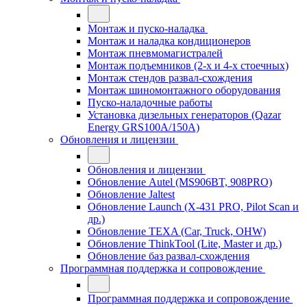
Монтаж и пуско-наладка
Монтаж и наладка кондиционеров
Монтаж пневмомагистралей
Монтаж подъемников (2-х и 4-х стоечных)
Монтаж стендов развал-схождения
Монтаж шиномонтажного оборудования
Пуско-наладочные работы
Установка дизельных генераторов (Qazar
Energy GRS100A/150A)
Обновления и лицензии
Обновления и лицензии
Обновление Autel (MS906BT, 908PRO)
Обновление Jaltest
Обновление Launch (X-431 PRO, Pilot Scan и
др.)
Обновление TEXA (Car, Truck, OHW)
Обновление ThinkTool (Lite, Master и др.)
Обновление баз развал-схождения
Программная поддержка и сопровождение
Программная поддержка и сопровождение