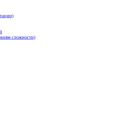
тации)
й
овням сложности)