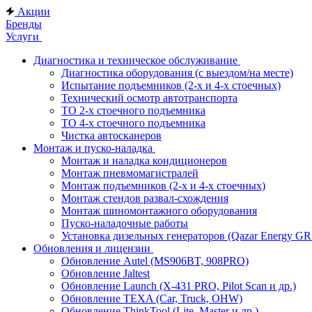
Акции
Бренды
Услуги
Диагностика и техническое обслуживание
Диагностика оборудования (с выездом/на месте)
Испытание подъемников (2-х и 4-х стоечных)
Технический осмотр автотранспорта
ТО 2-х стоечного подъемника
ТО 4-х стоечного подъемника
Чистка автосканеров
Монтаж и пуско-наладка
Монтаж и наладка кондиционеров
Монтаж пневмомагистралей
Монтаж подъемников (2-х и 4-х стоечных)
Монтаж стендов развал-схождения
Монтаж шиномонтажного оборудования
Пуско-наладочные работы
Установка дизельных генераторов (Qazar Energy G
Обновления и лицензии
Обновление Autel (MS906BT, 908PRO)
Обновление Jaltest
Обновление Launch (X-431 PRO, Pilot Scan и др.)
Обновление TEXA (Car, Truck, OHW)
Обновление ThinkTool (Lite, Master и др.)