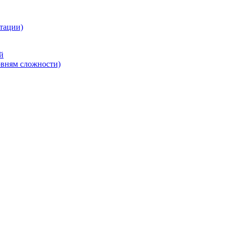
тации)
й
овням сложности)