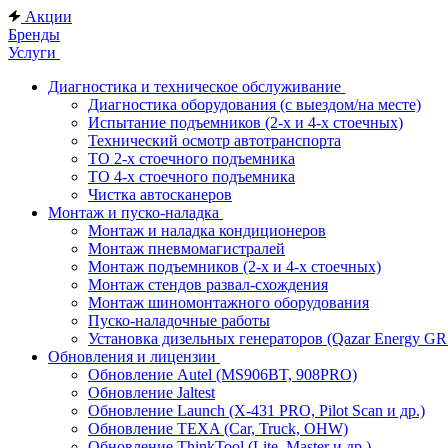
Акции
Бренды
Услуги
Диагностика и техническое обслуживание
Диагностика оборудования (с выездом/на месте)
Испытание подъемников (2-х и 4-х стоечных)
Технический осмотр автотранспорта
ТО 2-х стоечного подъемника
ТО 4-х стоечного подъемника
Чистка автосканеров
Монтаж и пуско-наладка
Монтаж и наладка кондиционеров
Монтаж пневмомагистралей
Монтаж подъемников (2-х и 4-х стоечных)
Монтаж стендов развал-схождения
Монтаж шиномонтажного оборудования
Пуско-наладочные работы
Установка дизельных генераторов (Qazar Energy G
Обновления и лицензии
Обновление Autel (MS906BT, 908PRO)
Обновление Jaltest
Обновление Launch (X-431 PRO, Pilot Scan и др.)
Обновление TEXA (Car, Truck, OHW)
Обновление ThinkTool (Lite, Master и др.)