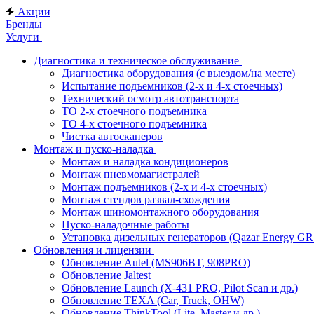
Акции
Бренды
Услуги
Диагностика и техническое обслуживание
Диагностика оборудования (с выездом/на месте)
Испытание подъемников (2-х и 4-х стоечных)
Технический осмотр автотранспорта
ТО 2-х стоечного подъемника
ТО 4-х стоечного подъемника
Чистка автосканеров
Монтаж и пуско-наладка
Монтаж и наладка кондиционеров
Монтаж пневмомагистралей
Монтаж подъемников (2-х и 4-х стоечных)
Монтаж стендов развал-схождения
Монтаж шиномонтажного оборудования
Пуско-наладочные работы
Установка дизельных генераторов (Qazar Energy G
Обновления и лицензии
Обновление Autel (MS906BT, 908PRO)
Обновление Jaltest
Обновление Launch (X-431 PRO, Pilot Scan и др.)
Обновление TEXA (Car, Truck, OHW)
Обновление ThinkTool (Lite, Master и др.)