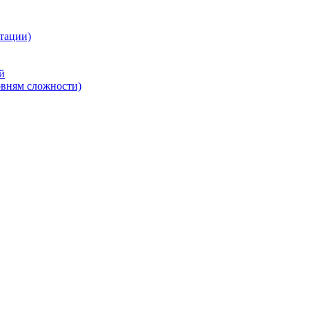
тации)
й
овням сложности)