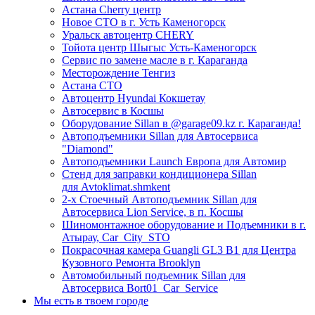
Астана Cherry центр
Новое СТО в г. Усть Каменогорск
Уральск автоцентр CHERY
Тойота центр Шыгыс Усть-Каменогорск
Сервис по замене масле в г. Караганда
Месторождение Тенгиз
Астана СТО
Автоцентр Hyundai Кокшетау
Автосервис в Косшы
Оборудование Sillan в @garage09.kz г. Караганда!
Автоподъемники Sillan для Автосервиса
"Diamond"
Автоподъемники Launch Европа для Автомир
Стенд для заправки кондиционера Sillan
для Avtoklimat.shmkent
2-х Стоечный Автоподъемник Sillan для
Автосервиса Lion Service, в п. Косшы
Шиномонтажное оборудование и Подъемники в г.
Атырау, Car_City_STO
Покрасочная камера Guangli GL3 B1 для Центра
Кузовного Ремонта Brooklyn
Автомобильный подъемник Sillan для
Автосервиса Bort01_Car_Service
Мы есть в твоем городе