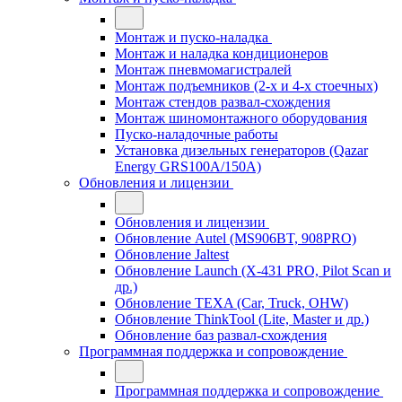
Монтаж и пуско-наладка
Монтаж и наладка кондиционеров
Монтаж пневмомагистралей
Монтаж подъемников (2-х и 4-х стоечных)
Монтаж стендов развал-схождения
Монтаж шиномонтажного оборудования
Пуско-наладочные работы
Установка дизельных генераторов (Qazar
Energy GRS100A/150A)
Обновления и лицензии
Обновления и лицензии
Обновление Autel (MS906BT, 908PRO)
Обновление Jaltest
Обновление Launch (X-431 PRO, Pilot Scan и
др.)
Обновление TEXA (Car, Truck, OHW)
Обновление ThinkTool (Lite, Master и др.)
Обновление баз развал-схождения
Программная поддержка и сопровождение
Программная поддержка и сопровождение