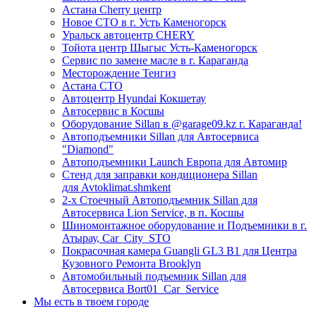
Астана Cherry центр
Новое СТО в г. Усть Каменогорск
Уральск автоцентр CHERY
Тойота центр Шыгыс Усть-Каменогорск
Сервис по замене масле в г. Караганда
Месторождение Тенгиз
Астана СТО
Автоцентр Hyundai Кокшетау
Автосервис в Косшы
Оборудование Sillan в @garage09.kz г. Караганда!
Автоподъемники Sillan для Автосервиса
"Diamond"
Автоподъемники Launch Европа для Автомир
Стенд для заправки кондиционера Sillan
для Avtoklimat.shmkent
2-х Стоечный Автоподъемник Sillan для
Автосервиса Lion Service, в п. Косшы
Шиномонтажное оборудование и Подъемники в г.
Атырау, Car_City_STO
Покрасочная камера Guangli GL3 B1 для Центра
Кузовного Ремонта Brooklyn
Автомобильный подъемник Sillan для
Автосервиса Bort01_Car_Service
Мы есть в твоем городе