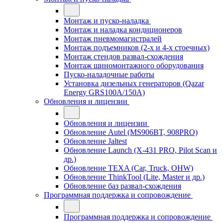
Монтаж и пуско-наладка
Монтаж и наладка кондиционеров
Монтаж пневмомагистралей
Монтаж подъемников (2-х и 4-х стоечных)
Монтаж стендов развал-схождения
Монтаж шиномонтажного оборудования
Пуско-наладочные работы
Установка дизельных генераторов (Qazar
Energy GRS100A/150A)
Обновления и лицензии
Обновления и лицензии
Обновление Autel (MS906BT, 908PRO)
Обновление Jaltest
Обновление Launch (X-431 PRO, Pilot Scan и
др.)
Обновление TEXA (Car, Truck, OHW)
Обновление ThinkTool (Lite, Master и др.)
Обновление баз развал-схождения
Программная поддержка и сопровождение
Программная поддержка и сопровождение