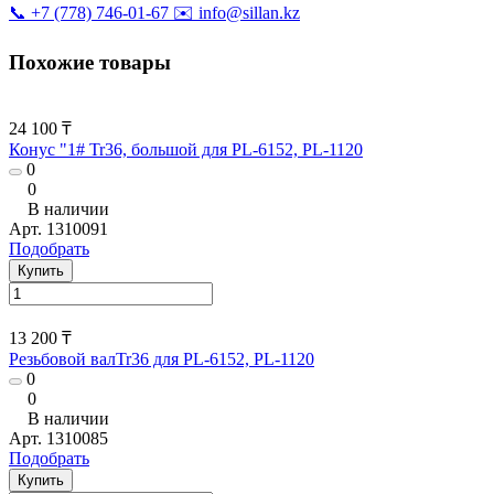
📞 +7 (778) 746-01-67
✉️ info@sillan.kz
Похожие товары
24 100 ₸
Конус "1# Tr36, большой для PL-6152, PL-1120
0
0
В наличии
Арт.
1310091
Подобрать
Купить
13 200 ₸
Резьбовой валTr36 для PL-6152, PL-1120
0
0
В наличии
Арт.
1310085
Подобрать
Купить