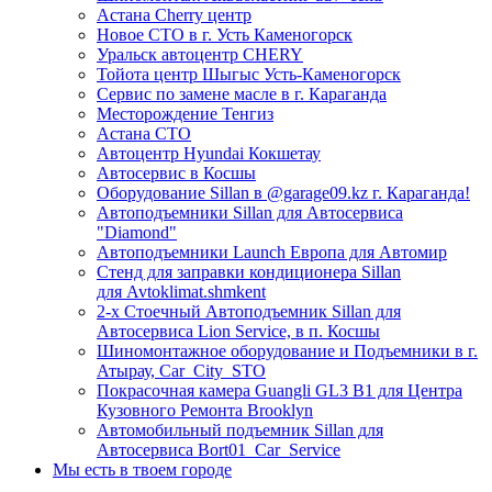
Астана Cherry центр
Новое СТО в г. Усть Каменогорск
Уральск автоцентр CHERY
Тойота центр Шыгыс Усть-Каменогорск
Сервис по замене масле в г. Караганда
Месторождение Тенгиз
Астана СТО
Автоцентр Hyundai Кокшетау
Автосервис в Косшы
Оборудование Sillan в @garage09.kz г. Караганда!
Автоподъемники Sillan для Автосервиса
"Diamond"
Автоподъемники Launch Европа для Автомир
Стенд для заправки кондиционера Sillan
для Avtoklimat.shmkent
2-х Стоечный Автоподъемник Sillan для
Автосервиса Lion Service, в п. Косшы
Шиномонтажное оборудование и Подъемники в г.
Атырау, Car_City_STO
Покрасочная камера Guangli GL3 B1 для Центра
Кузовного Ремонта Brooklyn
Автомобильный подъемник Sillan для
Автосервиса Bort01_Car_Service
Мы есть в твоем городе