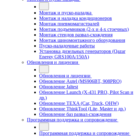
Монтаж и пуско-наладка
Монтаж и наладка кондиционеров
Монтаж пневмомагистралей
Монтаж подъемников (2-х и 4-х стоечных)
Монтаж стендов развал-схождения
Монтаж шиномонтажного оборудования
Пуско-наладочные работы
Установка дизельных генераторов (Qazar
Energy GRS100A/150A)
Обновления и лицензии
Обновления и лицензии
Обновление Autel (MS906BT, 908PRO)
Обновление Jaltest
Обновление Launch (X-431 PRO, Pilot Scan и
др.)
Обновление TEXA (Car, Truck, OHW)
Обновление ThinkTool (Lite, Master и др.)
Обновление баз развал-схождения
Программная поддержка и сопровождение
Программная поддержка и сопровождение