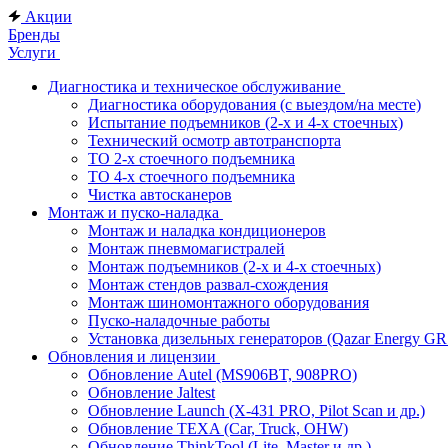
Акции
Бренды
Услуги
Диагностика и техническое обслуживание
Диагностика оборудования (с выездом/на месте)
Испытание подъемников (2-х и 4-х стоечных)
Технический осмотр автотранспорта
ТО 2-х стоечного подъемника
ТО 4-х стоечного подъемника
Чистка автосканеров
Монтаж и пуско-наладка
Монтаж и наладка кондиционеров
Монтаж пневмомагистралей
Монтаж подъемников (2-х и 4-х стоечных)
Монтаж стендов развал-схождения
Монтаж шиномонтажного оборудования
Пуско-наладочные работы
Установка дизельных генераторов (Qazar Energy G
Обновления и лицензии
Обновление Autel (MS906BT, 908PRO)
Обновление Jaltest
Обновление Launch (X-431 PRO, Pilot Scan и др.)
Обновление TEXA (Car, Truck, OHW)
Обновление ThinkTool (Lite, Master и др.)