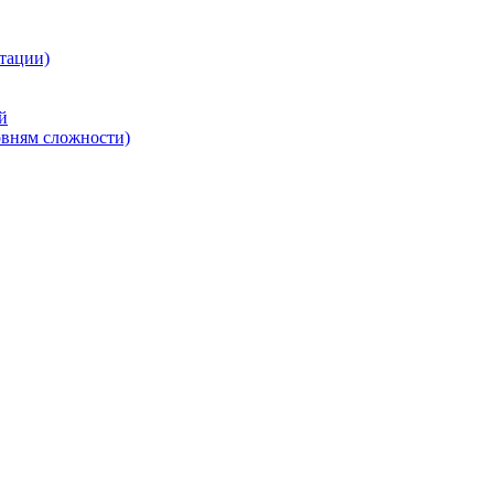
тации)
й
овням сложности)