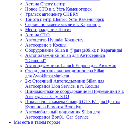
Астана Cherry центр
Новое СТО в г. Усть Каменогорск
Уральск автоцентр CHERY
Тойота центр Шыгыс Усть-Каменогорск
Сервис по замене масле в г. Караганда
Месторождение Тенгиз
Астана СТО
Автоцентр Hyundai Кокшетау
Автосервис в Косшы
Оборудование Sillan в @garage09.kz г. Караганда!
Автоподъемники Sillan для Автосервиса
"Diamond"
Автоподъемники Launch Европа для Автомир
Стенд для заправки кондиционера Sillan
для Avtoklimat.shmkent
2-х Стоечный Автоподъемник Sillan для
Автосервиса Lion Service, в п. Косшы
Шиномонтажное оборудование и Подъемники в г.
Атырау, Car_City_STO
Покрасочная камера Guangli GL3 B1 для Центра
Кузовного Ремонта Brooklyn
Автомобильный подъемник Sillan для
Автосервиса Bort01_Car_Service
Мы есть в твоем городе