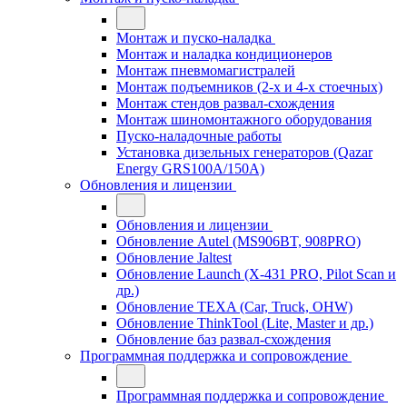
Монтаж и пуско-наладка
Монтаж и наладка кондиционеров
Монтаж пневмомагистралей
Монтаж подъемников (2-х и 4-х стоечных)
Монтаж стендов развал-схождения
Монтаж шиномонтажного оборудования
Пуско-наладочные работы
Установка дизельных генераторов (Qazar
Energy GRS100A/150A)
Обновления и лицензии
Обновления и лицензии
Обновление Autel (MS906BT, 908PRO)
Обновление Jaltest
Обновление Launch (X-431 PRO, Pilot Scan и
др.)
Обновление TEXA (Car, Truck, OHW)
Обновление ThinkTool (Lite, Master и др.)
Обновление баз развал-схождения
Программная поддержка и сопровождение
Программная поддержка и сопровождение