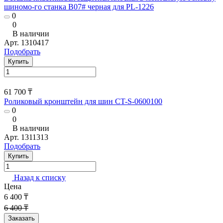
шиномо-го станка В07# черная для PL-1226
0
0
В наличии
Арт.
1310417
Подобрать
Купить
61 700 ₸
Роликовый кронштейн для шин CT-S-0600100
0
0
В наличии
Арт.
1311313
Подобрать
Купить
Назад к списку
Цена
6 400 ₸
6 400 ₸
Заказать