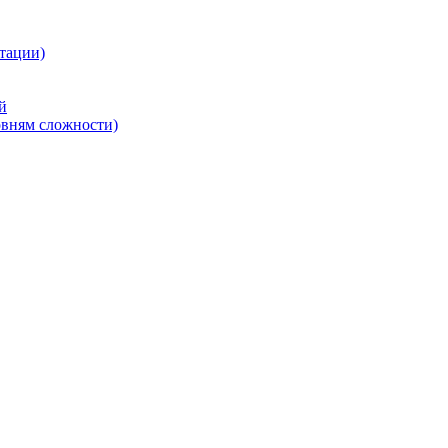
тации)
й
овням сложности)