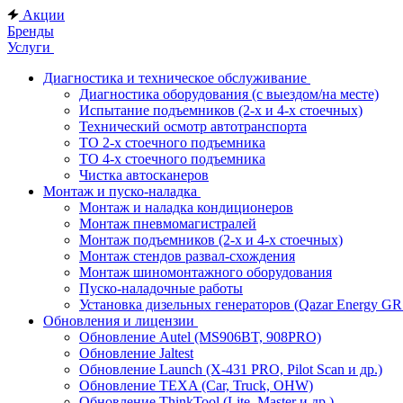
Акции
Бренды
Услуги
Диагностика и техническое обслуживание
Диагностика оборудования (с выездом/на месте)
Испытание подъемников (2-х и 4-х стоечных)
Технический осмотр автотранспорта
ТО 2-х стоечного подъемника
ТО 4-х стоечного подъемника
Чистка автосканеров
Монтаж и пуско-наладка
Монтаж и наладка кондиционеров
Монтаж пневмомагистралей
Монтаж подъемников (2-х и 4-х стоечных)
Монтаж стендов развал-схождения
Монтаж шиномонтажного оборудования
Пуско-наладочные работы
Установка дизельных генераторов (Qazar Energy G
Обновления и лицензии
Обновление Autel (MS906BT, 908PRO)
Обновление Jaltest
Обновление Launch (X-431 PRO, Pilot Scan и др.)
Обновление TEXA (Car, Truck, OHW)
Обновление ThinkTool (Lite, Master и др.)