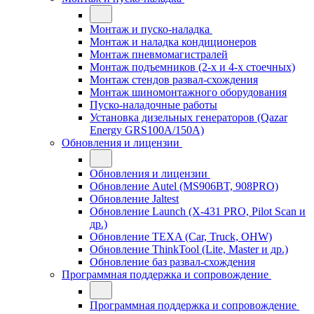
Монтаж и пуско-наладка
Монтаж и наладка кондиционеров
Монтаж пневмомагистралей
Монтаж подъемников (2-х и 4-х стоечных)
Монтаж стендов развал-схождения
Монтаж шиномонтажного оборудования
Пуско-наладочные работы
Установка дизельных генераторов (Qazar
Energy GRS100A/150A)
Обновления и лицензии
Обновления и лицензии
Обновление Autel (MS906BT, 908PRO)
Обновление Jaltest
Обновление Launch (X-431 PRO, Pilot Scan и
др.)
Обновление TEXA (Car, Truck, OHW)
Обновление ThinkTool (Lite, Master и др.)
Обновление баз развал-схождения
Программная поддержка и сопровождение
Программная поддержка и сопровождение