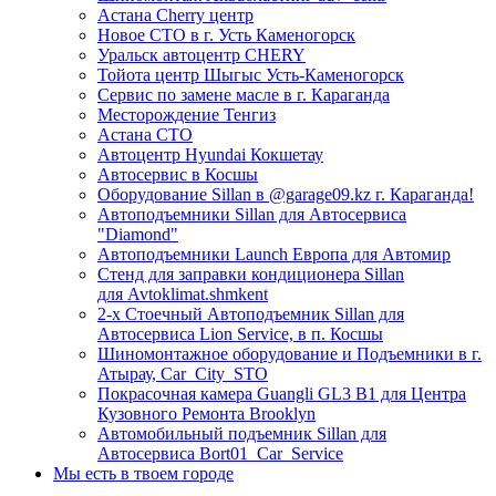
Астана Cherry центр
Новое СТО в г. Усть Каменогорск
Уральск автоцентр CHERY
Тойота центр Шыгыс Усть-Каменогорск
Сервис по замене масле в г. Караганда
Месторождение Тенгиз
Астана СТО
Автоцентр Hyundai Кокшетау
Автосервис в Косшы
Оборудование Sillan в @garage09.kz г. Караганда!
Автоподъемники Sillan для Автосервиса
"Diamond"
Автоподъемники Launch Европа для Автомир
Стенд для заправки кондиционера Sillan
для Avtoklimat.shmkent
2-х Стоечный Автоподъемник Sillan для
Автосервиса Lion Service, в п. Косшы
Шиномонтажное оборудование и Подъемники в г.
Атырау, Car_City_STO
Покрасочная камера Guangli GL3 B1 для Центра
Кузовного Ремонта Brooklyn
Автомобильный подъемник Sillan для
Автосервиса Bort01_Car_Service
Мы есть в твоем городе