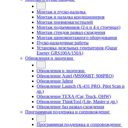
Монтаж и пуско-наладка
Монтаж и наладка кондиционеров
Монтаж пневмомагистралей
Монтаж подъемников (2-х и 4-х стоечных)
Монтаж стендов развал-схождения
Монтаж шиномонтажного оборудования
Пуско-наладочные работы
Установка дизельных генераторов (Qazar
Energy GRS100A/150A)
Обновления и лицензии
Обновления и лицензии
Обновление Autel (MS906BT, 908PRO)
Обновление Jaltest
Обновление Launch (X-431 PRO, Pilot Scan и
др.)
Обновление TEXA (Car, Truck, OHW)
Обновление ThinkTool (Lite, Master и др.)
Обновление баз развал-схождения
Программная поддержка и сопровождение
Программная поддержка и сопровождение