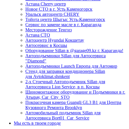
Астана Cherry центр
Новое СТО в г. Усть Каменогорск
Уральск автоцентр CHERY
Тойота центр Шыгыс Усть-Каменогорск
Сервис по замене масле в г. Караганда
Месторождение Тенгиз
Астана СТО
Автоцентр Hyundai Кокшетау
Автосервис в Косшы
Оборудование Sillan в @garage09.kz г. Караганда!
Автоподъемники Sillan для Автосервиса
"Diamond"
Автоподъемники Launch Европа для Автомир
Стенд для заправки кондиционера Sillan
для Avtoklimat.shmkent
2-х Стоечный Автоподъемник Sillan для
Автосервиса Lion Service, в п. Косшы
Шиномонтажное оборудование и Подъемники в г.
Атырау, Car_City_STO
Покрасочная камера Guangli GL3 B1 для Центра
Кузовного Ремонта Brooklyn
Автомобильный подъемник Sillan для
Автосервиса Bort01_Car_Service
Мы есть в твоем городе