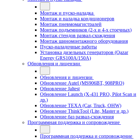
Монтаж и пуско-наладка
Монтаж и наладка кондиционеров
Монтаж пневмомагистралей
Монтаж подъемников (2-х и 4-х стоечных)
Монтаж стендов развал-схождения
Монтаж шиномонтажного оборудования
Пуско-наладочные работы
Установка дизельных генераторов (Qazar
Energy GRS100A/150A)
Обновления и лицензии
Обновления и лицензии
Обновление Autel (MS906BT, 908PRO)
Обновление Jaltest
Обновление Launch (X-431 PRO, Pilot Scan и
др.)
Обновление TEXA (Car, Truck, OHW)
Обновление ThinkTool (Lite, Master и др.)
Обновление баз развал-схождения
Программная поддержка и сопровождение
Программная поддержка и сопровождение