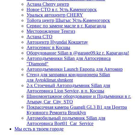
Астана Cherry центр
Новое СТО в г. Усть Каменогорск
Уральск автоцентр CHERY
Тойота центр Шыгыс Усть-Каменогорск
Сервис по замене масле в г. Караганда
Месторождение Тенгиз
Астана СТО
Автоцентр Hyundai Кокшетау
Автосервис в Косшы
Оборудование Sillan в @garage09.kz г. Караганда!
Автоподъемники Sillan для Автосервиса
"Diamond"
Автоподъемники Launch Европа для Автомир
Стенд для заправки кондиционера Sillan
для Avtoklimat.shmkent
2-х Стоечный Автоподъемник Sillan для
Автосервиса Lion Service, в п. Косшы
Шиномонтажное оборудование и Подъемники в г.
Атырау, Car_City_STO
Покрасочная камера Guangli GL3 B1 для Центра
Кузовного Ремонта Brooklyn
Автомобильный подъемник Sillan для
Автосервиса Bort01_Car_Service
Мы есть в твоем городе