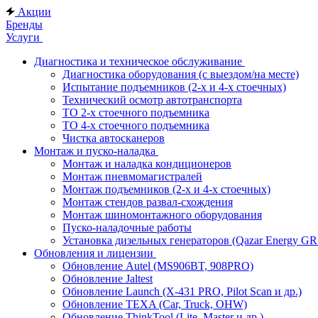
Акции
Бренды
Услуги
Диагностика и техническое обслуживание
Диагностика оборудования (с выездом/на месте)
Испытание подъемников (2-х и 4-х стоечных)
Технический осмотр автотранспорта
ТО 2-х стоечного подъемника
ТО 4-х стоечного подъемника
Чистка автосканеров
Монтаж и пуско-наладка
Монтаж и наладка кондиционеров
Монтаж пневмомагистралей
Монтаж подъемников (2-х и 4-х стоечных)
Монтаж стендов развал-схождения
Монтаж шиномонтажного оборудования
Пуско-наладочные работы
Установка дизельных генераторов (Qazar Energy G
Обновления и лицензии
Обновление Autel (MS906BT, 908PRO)
Обновление Jaltest
Обновление Launch (X-431 PRO, Pilot Scan и др.)
Обновление TEXA (Car, Truck, OHW)
Обновление ThinkTool (Lite, Master и др.)