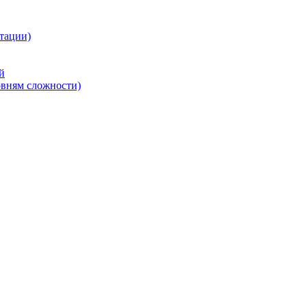
тации)
й
овням сложности)