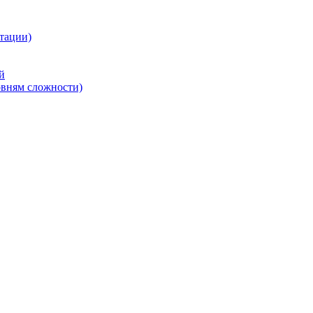
тации)
й
овням сложности)