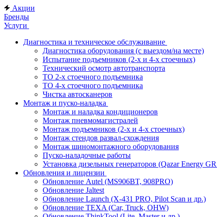
Акции
Бренды
Услуги
Диагностика и техническое обслуживание
Диагностика оборудования (с выездом/на месте)
Испытание подъемников (2-х и 4-х стоечных)
Технический осмотр автотранспорта
ТО 2-х стоечного подъемника
ТО 4-х стоечного подъемника
Чистка автосканеров
Монтаж и пуско-наладка
Монтаж и наладка кондиционеров
Монтаж пневмомагистралей
Монтаж подъемников (2-х и 4-х стоечных)
Монтаж стендов развал-схождения
Монтаж шиномонтажного оборудования
Пуско-наладочные работы
Установка дизельных генераторов (Qazar Energy G
Обновления и лицензии
Обновление Autel (MS906BT, 908PRO)
Обновление Jaltest
Обновление Launch (X-431 PRO, Pilot Scan и др.)
Обновление TEXA (Car, Truck, OHW)
Обновление ThinkTool (Lite, Master и др.)