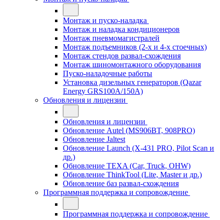
Монтаж и пуско-наладка
Монтаж и наладка кондиционеров
Монтаж пневмомагистралей
Монтаж подъемников (2-х и 4-х стоечных)
Монтаж стендов развал-схождения
Монтаж шиномонтажного оборудования
Пуско-наладочные работы
Установка дизельных генераторов (Qazar
Energy GRS100A/150A)
Обновления и лицензии
Обновления и лицензии
Обновление Autel (MS906BT, 908PRO)
Обновление Jaltest
Обновление Launch (X-431 PRO, Pilot Scan и
др.)
Обновление TEXA (Car, Truck, OHW)
Обновление ThinkTool (Lite, Master и др.)
Обновление баз развал-схождения
Программная поддержка и сопровождение
Программная поддержка и сопровождение