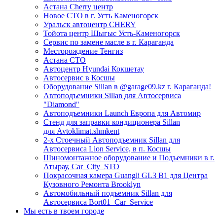
Астана Cherry центр
Новое СТО в г. Усть Каменогорск
Уральск автоцентр CHERY
Тойота центр Шыгыс Усть-Каменогорск
Сервис по замене масле в г. Караганда
Месторождение Тенгиз
Астана СТО
Автоцентр Hyundai Кокшетау
Автосервис в Косшы
Оборудование Sillan в @garage09.kz г. Караганда!
Автоподъемники Sillan для Автосервиса
"Diamond"
Автоподъемники Launch Европа для Автомир
Стенд для заправки кондиционера Sillan
для Avtoklimat.shmkent
2-х Стоечный Автоподъемник Sillan для
Автосервиса Lion Service, в п. Косшы
Шиномонтажное оборудование и Подъемники в г.
Атырау, Car_City_STO
Покрасочная камера Guangli GL3 B1 для Центра
Кузовного Ремонта Brooklyn
Автомобильный подъемник Sillan для
Автосервиса Bort01_Car_Service
Мы есть в твоем городе