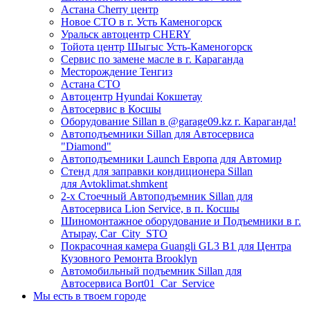
Астана Cherry центр
Новое СТО в г. Усть Каменогорск
Уральск автоцентр CHERY
Тойота центр Шыгыс Усть-Каменогорск
Сервис по замене масле в г. Караганда
Месторождение Тенгиз
Астана СТО
Автоцентр Hyundai Кокшетау
Автосервис в Косшы
Оборудование Sillan в @garage09.kz г. Караганда!
Автоподъемники Sillan для Автосервиса
"Diamond"
Автоподъемники Launch Европа для Автомир
Стенд для заправки кондиционера Sillan
для Avtoklimat.shmkent
2-х Стоечный Автоподъемник Sillan для
Автосервиса Lion Service, в п. Косшы
Шиномонтажное оборудование и Подъемники в г.
Атырау, Car_City_STO
Покрасочная камера Guangli GL3 B1 для Центра
Кузовного Ремонта Brooklyn
Автомобильный подъемник Sillan для
Автосервиса Bort01_Car_Service
Мы есть в твоем городе