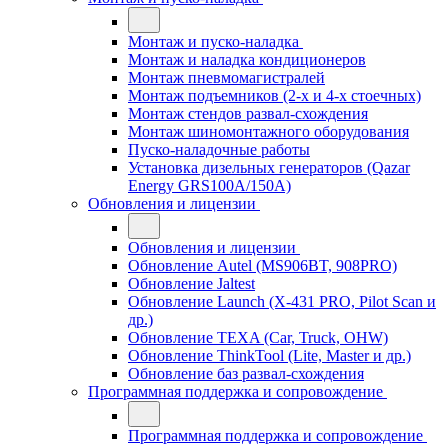
Монтаж и пуско-наладка
Монтаж и наладка кондиционеров
Монтаж пневмомагистралей
Монтаж подъемников (2-х и 4-х стоечных)
Монтаж стендов развал-схождения
Монтаж шиномонтажного оборудования
Пуско-наладочные работы
Установка дизельных генераторов (Qazar
Energy GRS100A/150A)
Обновления и лицензии
Обновления и лицензии
Обновление Autel (MS906BT, 908PRO)
Обновление Jaltest
Обновление Launch (X-431 PRO, Pilot Scan и
др.)
Обновление TEXA (Car, Truck, OHW)
Обновление ThinkTool (Lite, Master и др.)
Обновление баз развал-схождения
Программная поддержка и сопровождение
Программная поддержка и сопровождение