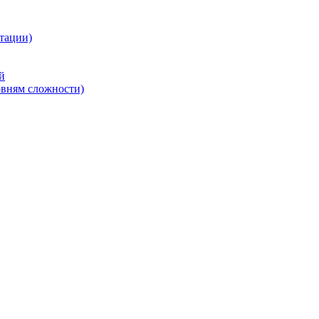
тации)
й
овням сложности)