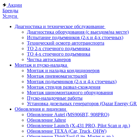
Акции
Бренды
Услуги
Диагностика и техническое обслуживание
Диагностика оборудования (с выездом/на месте)
Испытание подъемников (2-х и 4-х стоечных)
Технический осмотр автотранспорта
ТО 2-х стоечного подъемника
ТО 4-х стоечного подъемника
Чистка автосканеров
Монтаж и пуско-наладка
Монтаж и наладка кондиционеров
Монтаж пневмомагистралей
Монтаж подъемников (2-х и 4-х стоечных)
Монтаж стендов развал-схождения
Монтаж шиномонтажного оборудования
Пуско-наладочные работы
Установка дизельных генераторов (Qazar Energy G
Обновления и лицензии
Обновление Autel (MS906BT, 908PRO)
Обновление Jaltest
Обновление Launch (X-431 PRO, Pilot Scan и др.)
Обновление TEXA (Car, Truck, OHW)
Обновление ThinkTool (Lite, Master и др.)